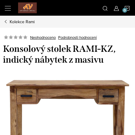
Přejít
N
na
obsah
Kolekce Rami
K
Neohodnoceno
Podrobnosti hodnocení
Konsolový stolek RAMI-KZ,
indický nábytek z masivu