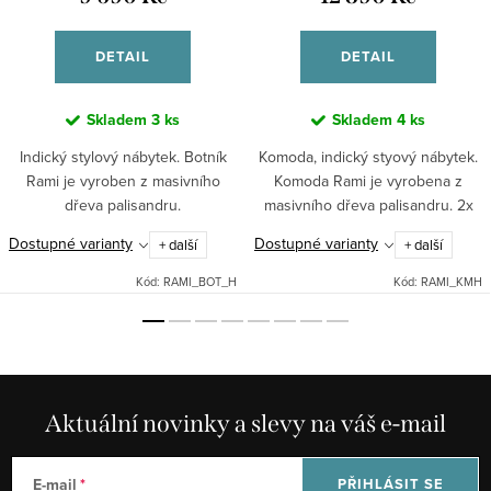
DETAIL
DETAIL
Skladem
3 ks
Skladem
4 ks
Indický stylový nábytek. Botník
Komoda, indický styový nábytek.
Rami je vyroben z masivního
Komoda Rami je vyrobena z
dřeva palisandru.
masivního dřeva palisandru. 2x
zásuvka, 2x dvířka.
Dostupné varianty
Dostupné varianty
+ další
+ další
Kód:
RAMI_BOT_H
Kód:
RAMI_KMH
Aktuální novinky a slevy na váš e-mail
E-mail
PŘIHLÁSIT SE