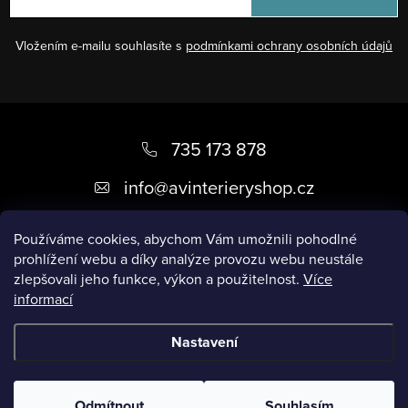
Vložením e-mailu souhlasíte s
podmínkami ochrany osobních údajů
Z
á
735 173 878
p
info
@
avinterieryshop.cz
a
t
Používáme cookies, abychom Vám umožnili pohodlné
prohlížení webu a díky analýze provozu webu neustále
í
zlepšovali jeho funkce, výkon a použitelnost.
Více
informací
Užitečné informace
Nastavení
Copyright 2026
AV Interiéry
. Všechna práva vyhrazena.
Odmítnout
Souhlasím