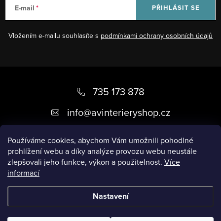
E-mail
PŘIHLÁSIT SE
Vložením e-mailu souhlasíte s
podmínkami ochrany osobních údajů
Z
á
735 173 878
p
info
@
avinterieryshop.cz
a
t
Používáme cookies, abychom Vám umožnili pohodlné
prohlížení webu a díky analýze provozu webu neustále
í
zlepšovali jeho funkce, výkon a použitelnost.
Více
informací
Užitečné informace
Nastavení
Copyright 2026
AV Interiéry
. Všechna práva vyhrazena.