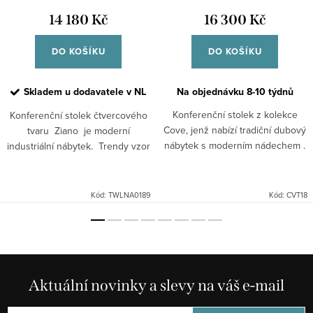
14 180 Kč
16 300 Kč
DO KOŠÍKU
DO KOŠÍKU
Skladem u dodavatele v NL
Na objednávku 8-10 týdnů
Konferenční stolek z kolekce
Konferenční stolek čtvercového
Cove, jenž nabízí tradiční dubový
tvaru Ziano je moderní
nábytek s moderním nádechem .
industriální nábytek. Trendy vzor
Jedná se o jednoduchý sortiment
podtrhuje černá barva
opatřený transparentním lakem,
s „parketovým“ vzorem.
díky němuž vynikne...
Kód:
TWLNA0189
Kód:
CVT18
Aktuální novinky a slevy na váš e-mail