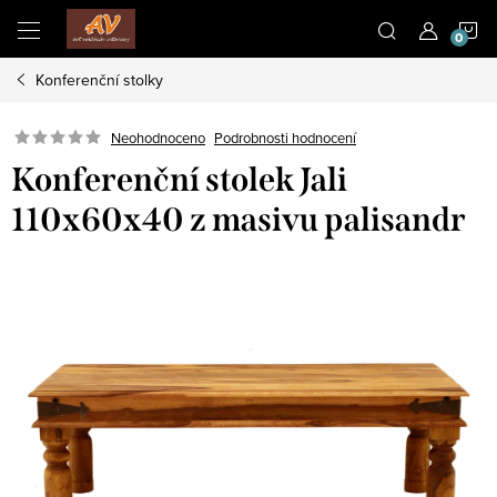
Přejít
N
na
obsah
Konferenční stolky
K
Neohodnoceno
Podrobnosti hodnocení
Konferenční stolek Jali
110x60x40 z masivu palisandr