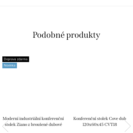
Doprava zdarma
Novinka
Moderní industriální konferenční
Konferenční stolek Cove dub
stolek Ziano z broušené dubové
120x60x45 CVT18
dýhy 80x80