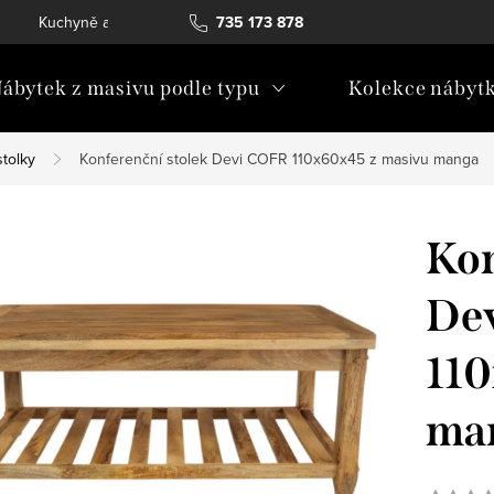
Kuchyně a vestavný nábytek
735 173 878
Katalogy ke stažení
Konta
ábytek z masivu podle typu
Kolekce nábyt
stolky
Konferenční stolek Devi COFR 110x60x45 z masivu manga
Kon
De
110
ma