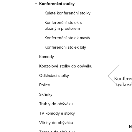
Konferenční stolky
Doprava zdarma
Kulaté konferenční stolky
Konferenční stolek s
uložným prostorem
Konferenční stolek masív
Konferenční stolek bílý
Komody
Konzolové stolky do obýváku
Odkládací stolky
COFR,
Konferenční stolek Devi COFT
Konferen
vu
90x90x40 z masivu manga
teakov
Police
Skřínky
11 190 Kč
Truhly do obýváku
DO KOŠÍKU
TV komody a stolky
Vitríny do obýváku
Skladem
3 ks
N