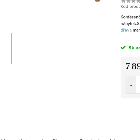
Kód produ
Konferenč
nábytek.St
dřeva
man
Skla
7 8
Měrná
cena: