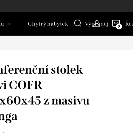
kt
Novinky
Blog
Slovník pojmů
NÁKU
ku
Chytrý nábytek
Výprodej
Ře
KOŠÍ
ferenční stolek
vi COFR
x60x45 z masivu
nga