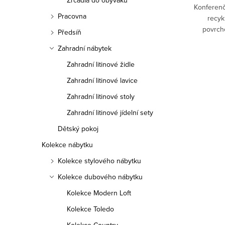
Zrcadla do obýváku
Konferenč
 dřeva
Konferenční stolek masiv, kolekce Devi,
Pracovna
recyk
ytek.
indický koloniální nábytek.Stylový, rustikální
povrch
nábytek, který je vyroben z přírodního
Předsíň
zpraco
dřeva manga. Úložný prostor pod vrchní
AMI_COFR
Kód:
DEVI_COFT
Zahradní nábytek
praskl
deskou....
Zahradní litinové židle
Zahradní litinové lavice
Zahradní litinové stoly
Zahradní litinové jídelní sety
Dětský pokoj
Kolekce nábytku
Kolekce stylového nábytku
Kolekce dubového nábytku
Kolekce Modern Loft
Kolekce Toledo