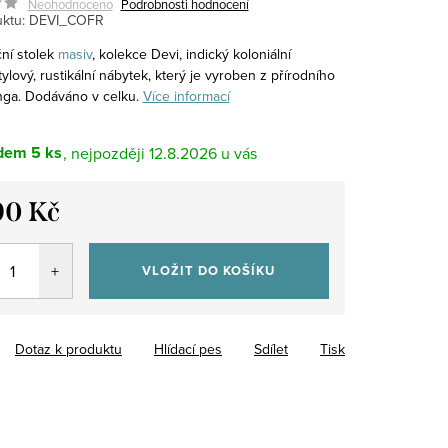
Neohodnoceno
Podrobnosti hodnocení
ktu:
DEVI_COFR
ní stolek
masiv
, kolekce Devi, indický koloniální
ylový, rustikální nábytek, který je vyroben z přírodního
ga. Dodáváno v celku.
Více informací
dem
5 ks
12.8.2026
90 Kč
VLOŽIT DO KOŠÍKU
Dotaz k produktu
Hlídací pes
Sdílet
Tisk