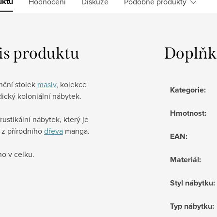
uktu
Hodnocení
Diskuze
Podobné produkty
is produktu
Doplňk
nční stolek
masiv
, kolekce
Kategorie
:
dický koloniální nábytek.
Hmotnost
:
 rustikální nábytek, který je
 z přírodního
dřeva
manga.
EAN
:
o v celku.
Materiál
:
Styl nábytku
:
Typ nábytku
: