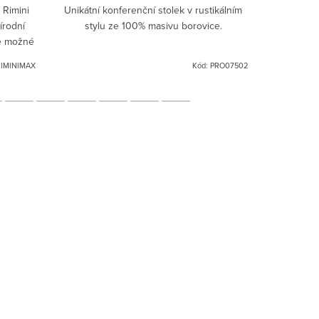
 Rimini
Unikátní konferenční stolek v rustikálním
Letité dře
írodní
stylu ze 100% masivu borovice.
rezidenčn
je možné
stínech.
IMINIMAX
Kód:
PRO07502