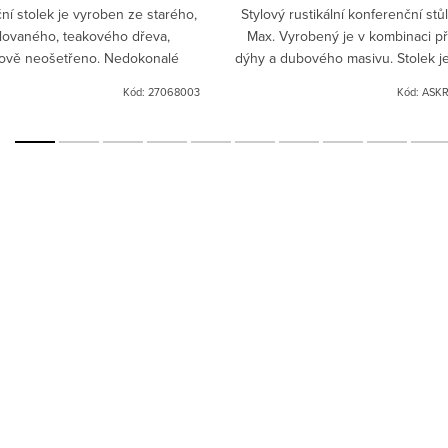
ní stolek je vyroben ze starého,
Stylový rustikální konferenční stůl
lovaného, teakového dřeva,
Max. Vyrobený je v kombinaci př
ově neošetřeno. Nedokonalé
dýhy a dubového masivu. Stolek 
vání a vady dřeva jako suky,
objednat v několika barevných od
Kód:
27068003
Kód:
ASKR
iny, apod. jsou přirozeným...
Materiál:...