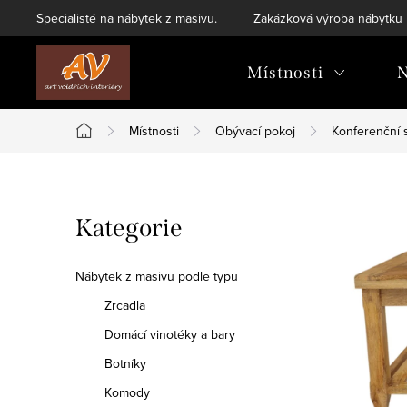
Přejít
Specialisté na nábytek z masivu.
Zakázková výroba nábytku
na
obsah
Místnosti
N
Místnosti
Obývací pokoj
Konferenční 
Domů
P
Přeskočit
Kategorie
o
kategorie
s
Nábytek z masivu podle typu
t
Zrcadla
Domácí vinotéky a bary
r
Botníky
a
Komody