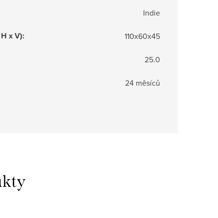
Indie
 H x V)
:
110x60x45
25.0
24 měsíců