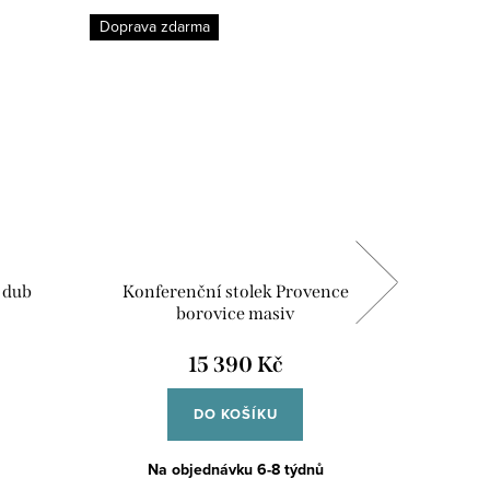
Doprava zdarma
 dub
Konferenční stolek Provence
Chalup
borovice masiv
stolek
15 390 Kč
DO KOŠÍKU
Na objednávku 6-8 týdnů
S