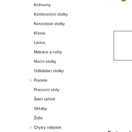
n
Knihovny
n
Konferenční stolky
í
Konzolové stolky
Křesla
p
Lavice
a
Matrace a rošty
n
Noční stolky
e
Odkládací stolky
Postele
l
Pracovní stoly
Šatní skříně
Věšáky
Židle
Chytrý nábytek