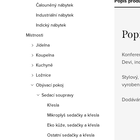
Popis prod
Čalouněný nábytek
Industriální nábytek
Indický nábytek
Pop
Místnosti
Jídelna
Konfere
Koupelna
Devi, in
Kuchyně
Ložnice
Stylový,
vyroben
Obývací pokoj
Sedací soupravy
Dodáván
Křesla
Mikroplyš sedačky a křesla
Eko kůže, sedačky a křesla
Ostatní sedačky a křesla