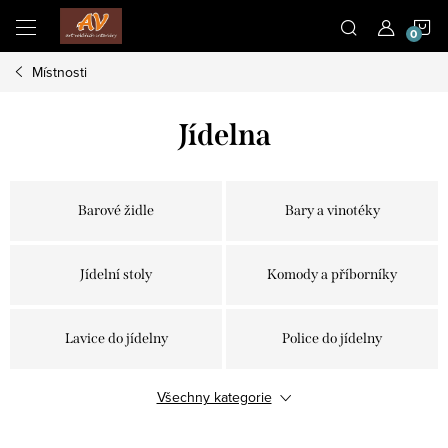
Přejít
N
na
obsah
Místnosti
K
Jídelna
Barové židle
Bary a vinotéky
Jídelní stoly
Komody a příborníky
Lavice do jídelny
Police do jídelny
Všechny kategorie
Prosklené vitríny
Zrcadla do jídelny