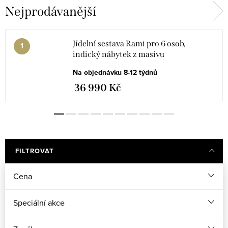
Nejprodávanější
Židle do jídelny
Jídelní sestava Rami pro 6 osob,
indický nábytek z masivu
Na objednávku 8-12 týdnů
36 990 Kč
FILTROVAT
Cena
Speciální akce