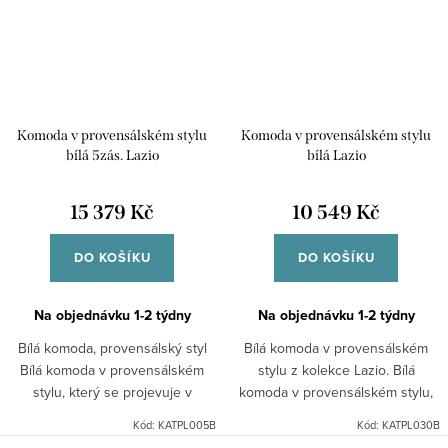
Komoda v provensálském stylu
Komoda v provensálském stylu
bílá 5zás. Lazio
bílá Lazio
15 379 Kč
10 549 Kč
DO KOŠÍKU
DO KOŠÍKU
Na objednávku 1-2 týdny
Na objednávku 1-2 týdny
Bílá komoda, provensálský styl
Bílá komoda v provensálském
Bílá komoda v provensálském
stylu z kolekce Lazio. Bílá
stylu, který se projevuje v
komoda v provensálském stylu,
takových detailech, jako jsou:
který se projevuje v takových
Kód:
KATPL005B
Kód:
KATPL030B
frézované výplně dveří kovové
detailech, jako jsou: frézované