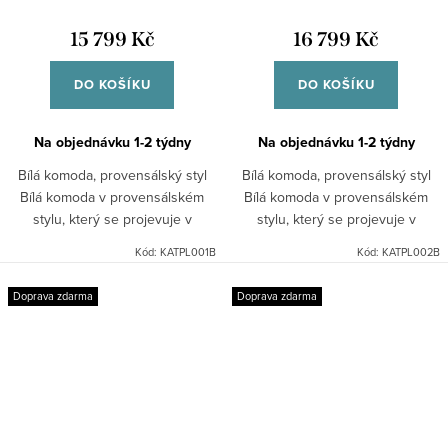
15 799 Kč
16 799 Kč
DO KOŠÍKU
DO KOŠÍKU
Na objednávku 1-2 týdny
Na objednávku 1-2 týdny
Bílá komoda, provensálský styl
Bílá komoda, provensálský styl
Bílá komoda v provensálském
Bílá komoda v provensálském
stylu, který se projevuje v
stylu, který se projevuje v
takových detailech, jako jsou
takových detailech, jako jsou:
Kód:
KATPL001B
Kód:
KATPL002B
frézované výplně dveří kovové
frézované výplně dveří kovové
úchyty, stejně jako...
úchyty, stejně jako...
Doprava zdarma
Doprava zdarma