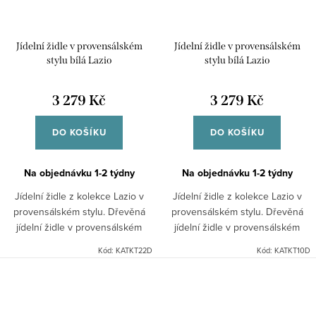
Jídelní židle v provensálském
Jídelní židle v provensálském
stylu bílá Lazio
stylu bílá Lazio
3 279 Kč
3 279 Kč
DO KOŠÍKU
DO KOŠÍKU
Na objednávku 1-2 týdny
Na objednávku 1-2 týdny
Jídelní židle z kolekce Lazio v
Jídelní židle z kolekce Lazio v
provensálském stylu. Dřevěná
provensálském stylu. Dřevěná
jídelní židle v provensálském
jídelní židle v provensálském
stylu v bílé barvě se vyznačuje
stylu v bílé barvě se vyznačuje
Kód:
KATKT22D
Kód:
KATKT10D
díky bukovému dřevu velkou
díky bukovému dřevu velkou
odolností. Doporučujeme...
odolností....