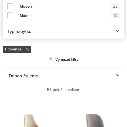
Moderní
22
Maiv
10
Typ nábytku
Provance
Vymazat filtry
Ř
Doporučujeme
a
Nejlevnější
58
položek celkem
z
e
Nejdražší
V
n
ý
Nejprodávanější
í
p