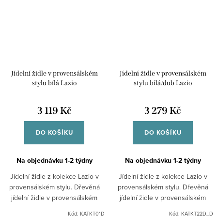
Jídelní židle v provensálském
Jídelní židle v provensálském
stylu bílá Lazio
stylu bílá/dub Lazio
3 119 Kč
3 279 Kč
DO KOŠÍKU
DO KOŠÍKU
Na objednávku 1-2 týdny
Na objednávku 1-2 týdny
Jídelní židle z kolekce Lazio v
Jídelní židle z kolekce Lazio v
provensálském stylu. Dřevěná
provensálském stylu. Dřevěná
jídelní židle v provensálském
jídelní židle v provensálském
stylu v bílé barvě se vyznačuje
stylu v bílé barvě s dubovým
Kód:
KATKT01D
Kód:
KATKT22D_D