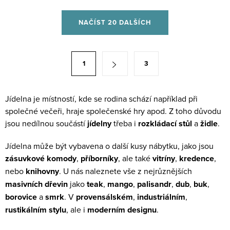
úchyty, stejně jako...
výplně dveří, kovové...
O
NAČÍST 20 DALŠÍCH
v
l
á
S
1
3
d
t
a
r
c
á
Jídelna je místností, kde se rodina schází například při
í
společné večeři, hraje společenské hry apod. Z toho důvodu
n
p
jsou nedílnou součástí
jídelny
třeba i
rozkládací stůl
a
židle
.
k
r
o
Jídelna může být vybavena o další kusy nábytku, jako jsou
v
v
zásuvkové komody
,
příborníky
, ale také
vitríny
,
kredence
,
k
á
nebo
knihovny
. U nás naleznete vše z nejrůznějších
y
n
masivních dřevin
jako
teak
,
mango
,
palisandr
,
dub
,
buk
,
v
í
borovice
a
smrk
. V
provensálském
,
industriálním
,
ý
rustikálním stylu
, ale i
moderním designu
.
p
i