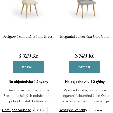
p
Abecedně
i
r
s
o
p
d
r
u
Designová čalouněná židle Bresso
Elegantní čalouněná židle Olbia
o
k
d
t
u
3 529 Kč
3 749 Kč
ů
k
DETAIL
DETAIL
t
ů
Na objednávku 1-2 týdny
Na objednávku 1-2 týdny
Designová čalouněná židle
Vysoce kvalitní, pohodlná a
Bresso na štíhlých nohách dodá
elegantní čalouněná židle Olbia
pohodlí a styl do Vašeho
ve více barevném provedení je
interiéru.
pohodlí a styl pro váš interiér
Dostupné varianty
Dostupné varianty
+ další
+ další