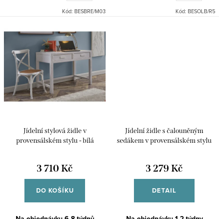
Kód:
BESBRE/M03
Kód:
BESOLB/R5
Jídelní stylová židle v
Jídelní židle s čalouněným
provensálském stylu - bílá
sedákem v provensálském stylu
AMZ6086A
bílá Lazio
3 710 Kč
3 279 Kč
DO KOŠÍKU
DETAIL
Na objednávku 6-8 týdnů
Na objednávku 1-2 týdny