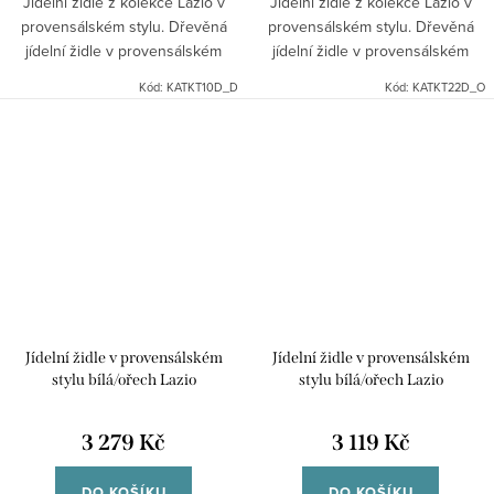
Jídelní židle z kolekce Lazio v
Jídelní židle z kolekce Lazio v
provensálském stylu. Dřevěná
provensálském stylu. Dřevěná
jídelní židle v provensálském
jídelní židle v provensálském
stylu v bílé barvě s dubovým
stylu v bílé barvě se sedákem v
Kód:
KATKT10D_D
Kód:
KATKT22D_O
sedákem se vyznačuje díky
barvě ořechu se vyznačuje díky
bukovému dřevu velkou...
bukovému dřevu...
Jídelní židle v provensálském
Jídelní židle v provensálském
stylu bílá/ořech Lazio
stylu bílá/ořech Lazio
3 279 Kč
3 119 Kč
DO KOŠÍKU
DO KOŠÍKU