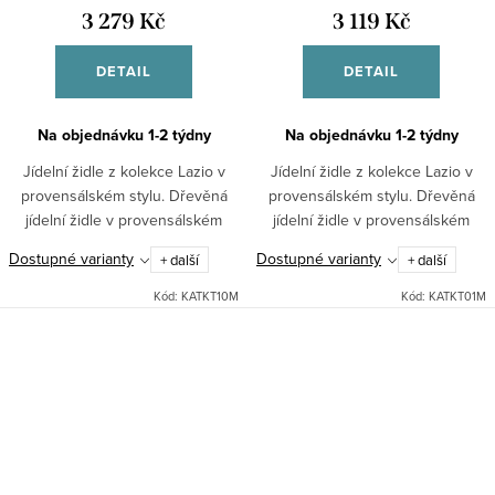
3 279 Kč
3 119 Kč
DETAIL
DETAIL
Na objednávku 1-2 týdny
Na objednávku 1-2 týdny
Jídelní židle z kolekce Lazio v
Jídelní židle z kolekce Lazio v
provensálském stylu. Dřevěná
provensálském stylu. Dřevěná
jídelní židle v provensálském
jídelní židle v provensálském
stylu v bílé barvě s čalouněným
stylu v bílé barvě s čalouněným
Dostupné varianty
Dostupné varianty
+ další
+ další
sedákem se vyznačuje díky
sedákem se vyznačuje díky
bukovému dřevu velkou...
bukovému dřevu velkou...
Kód:
KATKT10M
Kód:
KATKT01M