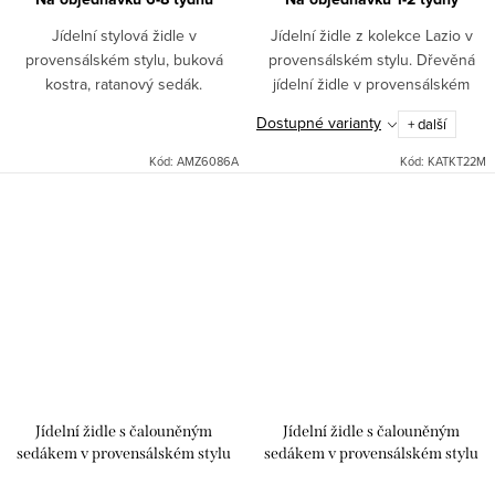
Jídelní stylová židle v
Jídelní židle z kolekce Lazio v
provensálském stylu, buková
provensálském stylu. Dřevěná
kostra, ratanový sedák.
jídelní židle v provensálském
stylu v bílé barvě s čalouněným
Dostupné varianty
+ další
sedákem se vyznačuje díky
bukovému dřevu...
Kód:
AMZ6086A
Kód:
KATKT22M
Jídelní židle s čalouněným
Jídelní židle s čalouněným
sedákem v provensálském stylu
sedákem v provensálském stylu
bílá Lazio
bílá Lazio