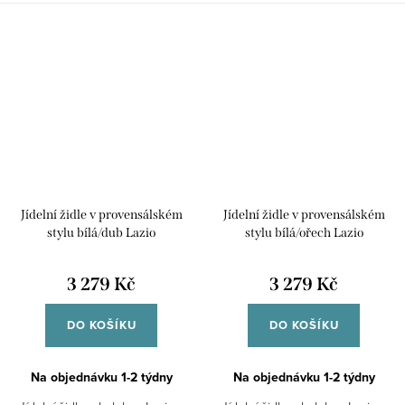
díky bukovému dřevu velkou
sedákem se vyznačuje díky
odolností. Doporučujeme...
bukovému dřevu velkou...
Jídelní židle v provensálském
Jídelní židle v provensálském
stylu bílá/dub Lazio
stylu bílá/ořech Lazio
3 279 Kč
3 279 Kč
DO KOŠÍKU
DO KOŠÍKU
Na objednávku 1-2 týdny
Na objednávku 1-2 týdny