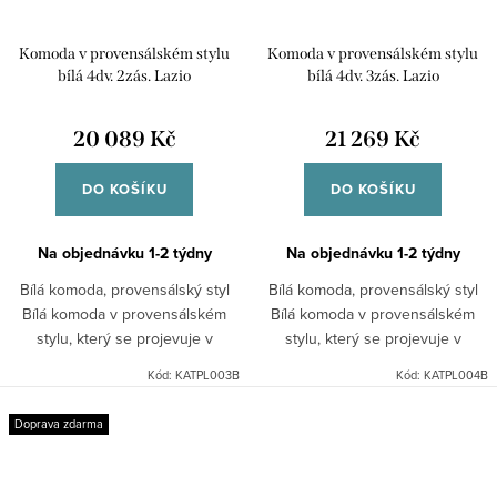
Komoda v provensálském stylu
Komoda v provensálském stylu
bílá 4dv. 2zás. Lazio
bílá 4dv. 3zás. Lazio
20 089 Kč
21 269 Kč
DO KOŠÍKU
DO KOŠÍKU
Na objednávku 1-2 týdny
Na objednávku 1-2 týdny
Bílá komoda, provensálský styl
Bílá komoda, provensálský styl
Bílá komoda v provensálském
Bílá komoda v provensálském
stylu, který se projevuje v
stylu, který se projevuje v
takových detailech, jako jsou:
takových detailech, jako jsou:
Kód:
KATPL003B
Kód:
KATPL004B
frézované výplně dveří kovové
frézované výplně dveří kovové
úchyty, stejně jako...
úchyty, stejně jako...
Doprava zdarma