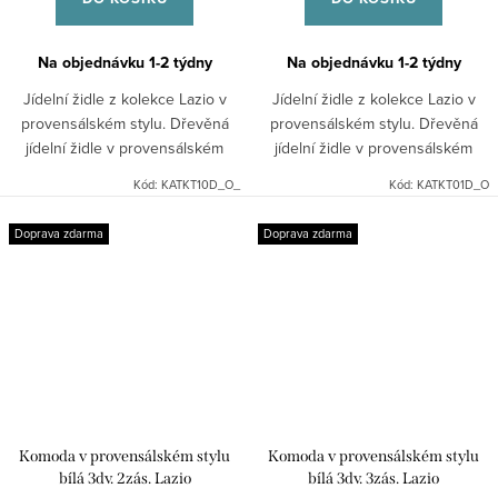
Na objednávku 1-2 týdny
Na objednávku 1-2 týdny
Jídelní židle z kolekce Lazio v
Jídelní židle z kolekce Lazio v
provensálském stylu. Dřevěná
provensálském stylu. Dřevěná
jídelní židle v provensálském
jídelní židle v provensálském
stylu v bílé barvě se sedákem v
stylu v bílé barvě se sedákem v
Kód:
KATKT10D_O_
Kód:
KATKT01D_O
barvě ořechu se vyznačuje díky
barvě ořechu se vyznačuje díky
bukovému dřevu...
bukovému dřevu...
Doprava zdarma
Doprava zdarma
Komoda v provensálském stylu
Komoda v provensálském stylu
bílá 3dv. 2zás. Lazio
bílá 3dv. 3zás. Lazio