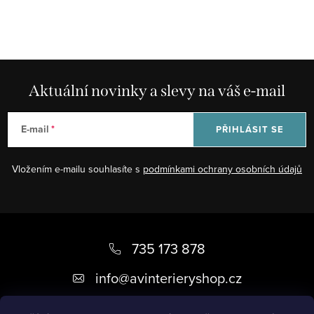
s
u
Aktuální novinky a slevy na váš e-mail
E-mail
PŘIHLÁSIT SE
Vložením e-mailu souhlasíte s
podmínkami ochrany osobních údajů
Z
á
735 173 878
p
info
@
avinterieryshop.cz
a