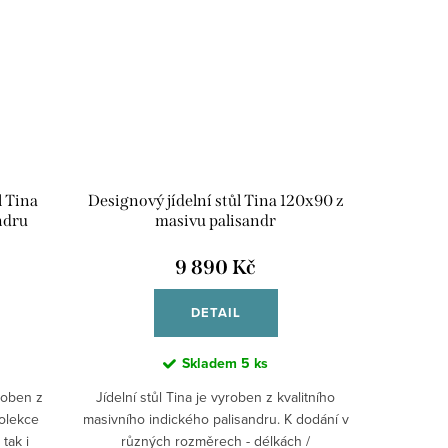
l Tina
Designový jídelní stůl Tina 120x90 z
ndru
masivu palisandr
9 890 Kč
DETAIL
Skladem
5 ks
yroben z
Jídelní stůl Tina je vyroben z kvalitního
olekce
masivního indického palisandru. K dodání v
tak i
různých rozměrech - délkách /