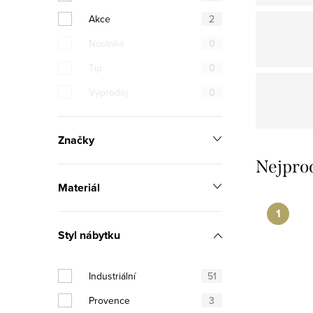
n
Akce
2
n
Novinka
0
í
Tip
0
p
Výprodej
0
a
n
Značky
Nejpro
e
Materiál
l
Styl nábytku
Industriální
51
Provence
3