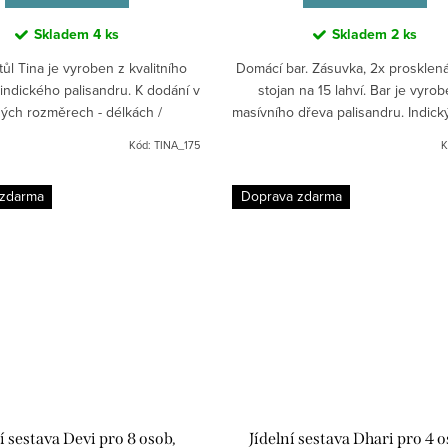
Skladem
4 ks
Skladem
2 ks
stůl Tina je vyroben z kvalitního
Domácí bar. Zásuvka, 2x prosklená
indického palisandru. K dodání v
stojan na 15 lahví. Bar je vyro
ých rozměrech - délkách /
masívního dřeva palisandru. Indick
120,140,175,200 cm /
nábytek z masivu.
Kód:
TINA_175
K
 zdarma
Doprava zdarma
í sestava Devi pro 8 osob,
Jídelní sestava Dhari pro 4 o