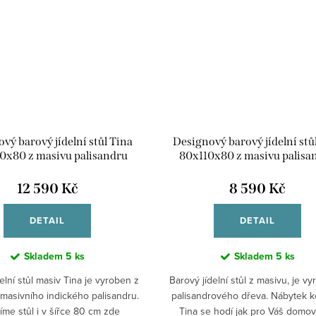
vý barový jídelní stůl Tina
Designový barový jídelní stů
0x80 z masivu palisandru
80x110x80 z masivu palisa
12 590 Kč
8 590 Kč
DETAIL
DETAIL
Skladem
5 ks
Skladem
5 ks
elní stůl masiv Tina je vyroben z
Barový jídelní stůl z masivu, je v
 masivního indického palisandru.
palisandrového dřeva. Nábytek k
íme stůl i v šířce 80 cm zde
Tina se hodí jak pro Váš domov 