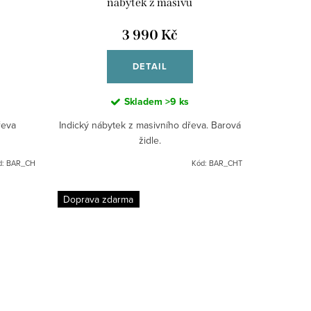
nábytek z masivu
3 990 Kč
DETAIL
Skladem
>9 ks
řeva
Indický nábytek z masivního dřeva. Barová
židle.
d:
BAR_CH
Kód:
BAR_CHT
Doprava zdarma