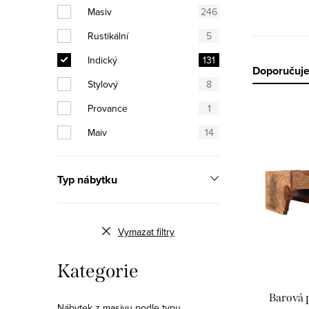
Masiv
246
Rustikální
5
Indický
131
Ř
Doporučuj
Stylový
8
a
Provance
1
V
z
Maiv
14
ý
e
p
n
Typ nábytku
i
í
s
p
Vymazat filtry
p
r
Přeskočit
Kategorie
r
kategorie
o
Barová 
Nábytek z masivu podle typu