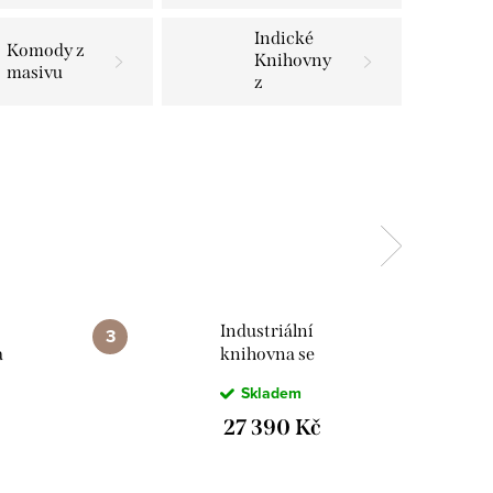
Indické
Komody z
Knihovny
masivu
z
exotického
masivu
Industriální
a
knihovna se
213
stolem Gita PS
Skladem
ga
130x55x213 z
masivu manga
27 390 Kč