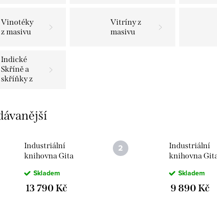
Vinotéky
Vitríny z
z masivu
masivu
Indické
Skříně a
skříňky z
exotického
masivu
dávanější
Industriální
Industriální
knihovna Gita
knihovna Git
KN90 90x35x213
KN45 45x35x
Skladem
Skladem
z masivu manga
z masivu man
13 790 Kč
9 890 Kč