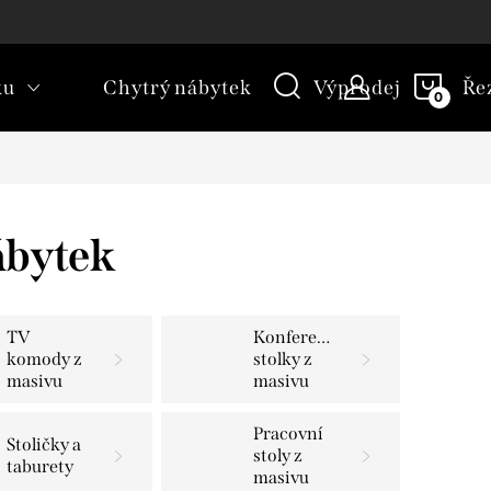
kt
Novinky
Blog
Slovník pojmů
NÁKU
ku
Chytrý nábytek
Výprodej
Ře
KOŠÍ
ábytek
TV
Konferenční
komody z
stolky z
masivu
masivu
Pracovní
Stoličky a
stoly z
taburety
masivu