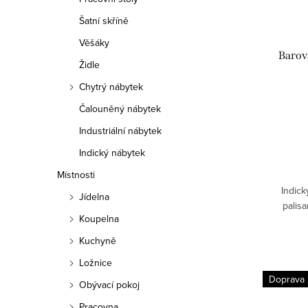
Šatní skříně
Věšáky
Barov
Židle
Chytrý nábytek
Čalouněný nábytek
Industriální nábytek
Indický nábytek
Místnosti
Indick
Jídelna
palisa
Koupelna
Kuchyně
Ložnice
Doprava
Obývací pokoj
Pracovna