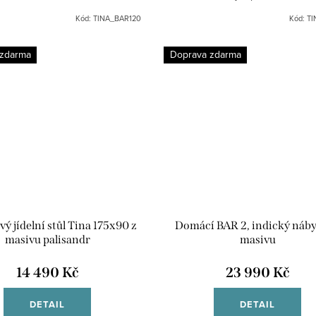
například do interiérů restaurací, h
Kód:
TINA_BAR120
Kód:
TI
penzionů.
 zdarma
Doprava zdarma
ý jídelní stůl Tina 175x90 z
Domácí BAR 2, indický náby
masivu palisandr
masivu
14 490 Kč
23 990 Kč
DETAIL
DETAIL