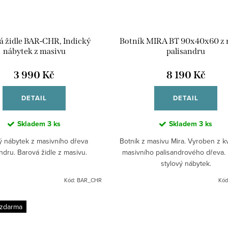
á židle BAR-CHR, Indický
Botník MIRA BT 90x40x60 z 
nábytek z masivu
palisandru
3 990 Kč
8 190 Kč
DETAIL
DETAIL
Skladem
3 ks
Skladem
3 ks
ý nábytek z masivního dřeva
Botník z masivu Mira. Vyroben z kv
ndru. Barová židle z masivu.
masivního palisandrového dřeva. 
stylový nábytek.
Kód:
BAR_CHR
Kód
 zdarma