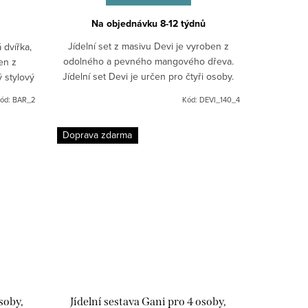
Na objednávku 8-12 týdnů
Jídelní set z masivu Devi je vyroben z
 dvířka,
odolného a pevného mangového dřeva.
ben z
Jídelní set Devi je určen pro čtyři osoby.
ý stylový
Rozměry jídelního setu (š/h/v):stůl:
ód:
BAR_2
Kód:
DEVI_140_4
140/90/76 cmžidle:...
Doprava zdarma
soby,
Jídelní sestava Gani pro 4 osoby,