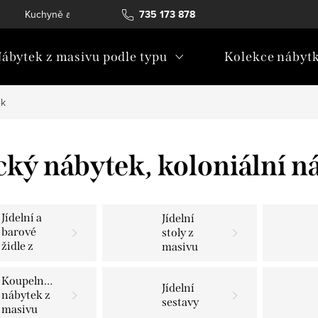
Kuchyně a vestavný nábytek
735 173 878
Katalogy ke stažení
Konta
ábytek z masivu podle typu
Kolekce nábyt
ek
cký nábytek, koloniální n
Jídelní a
Jídelní
barové
stoly z
židle z
masivu
masivu
Koupelnový
Jídelní
nábytek z
sestavy
masivu