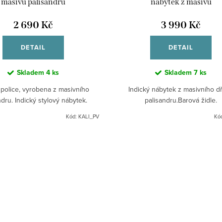
masívu palisandru
nábytek z masivu
2 690 Kč
3 990 Kč
DETAIL
DETAIL
Skladem
4 ks
Skladem
7 ks
police, vyrobena z masivního
Indický nábytek z masivního d
ndru. Indický stylový nábytek.
palisandru.Barová židle.
Kód:
KALI_PV
Kó