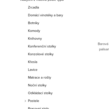
o
d
Zrcadla
d
u
Domácí vinotéky a bary
u
k
Botníky
k
t
Komody
t
Knihovny
ů
Barová 
Konferenční stolky
ů
palisa
Konzolové stolky
Křesla
Lavice
Matrace a rošty
Noční stolky
Odkládací stolky
Postele
Pracovní stoly