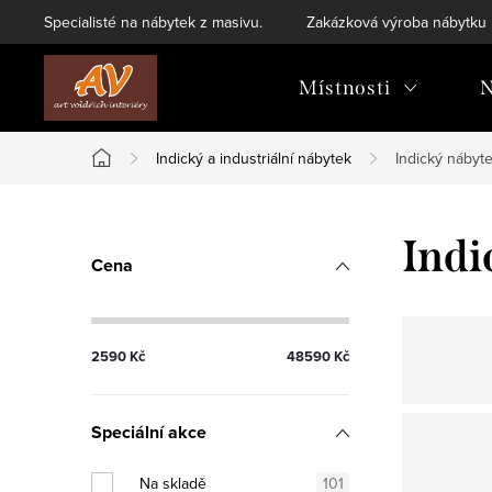
Přejít
Specialisté na nábytek z masivu.
Zakázková výroba nábytku
na
obsah
Místnosti
N
Indický a industriální nábytek
Indický nábyt
Domů
P
Indi
Cena
o
s
2590
Kč
48590
Kč
t
r
Speciální akce
a
Na skladě
101