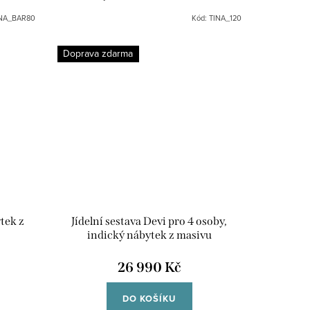
otelů či
120,140,175,200 cm /
NA_BAR80
Kód:
TINA_120
Doprava zdarma
tek z
Jídelní sestava Devi pro 4 osoby,
indický nábytek z masivu
26 990 Kč
DO KOŠÍKU