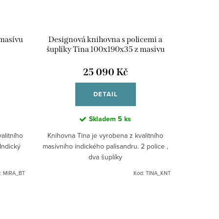
masívu
Designová knihovna s policemi a
šuplíky Tina 100x190x35 z masivu
palisandru
25 090 Kč
DETAIL
Skladem
5 ks
alitního
Knihovna Tina je vyrobena z kvalitního
Indický
masivního indického palisandru. 2 police ,
dva šuplíky
:
MIRA_BT
Kód:
TINA_KNT