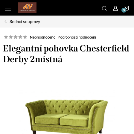
Přejít
N
na
obsah
Sedací soupravy
K
Neohodnoceno
Podrobnosti hodnocení
Elegantní pohovka Chesterfield
Derby 2místná