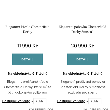
Elegantní křeslo Chesterfield
Elegantní pohovka Chesterfield
Derby
Derby 3místná
11 990 Kč
20 990 Kč
DETAIL
DETAIL
Na objednávku 6-8 týdnů
Na objednávku 6-8 týdnů
Elegantní, prošívané křeslo
Elegantní, prošívaná pohovka
Chesterfield Derby, které může
Chesterfield Derby s možností
být i dokonalým solitérem.
rozkladu pro spaní.
Dostupné varianty
Dostupné varianty
+ další
+ další
Kód:
DERB1/AMO06
Kód:
DERB3/AMO06