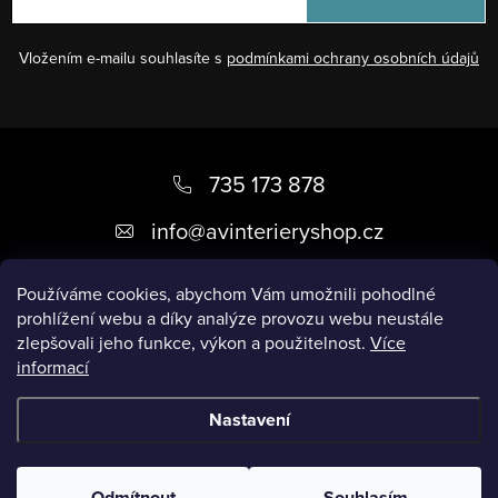
Vložením e-mailu souhlasíte s
podmínkami ochrany osobních údajů
Z
á
735 173 878
p
info
@
avinterieryshop.cz
a
t
Používáme cookies, abychom Vám umožnili pohodlné
prohlížení webu a díky analýze provozu webu neustále
í
zlepšovali jeho funkce, výkon a použitelnost.
Více
informací
Užitečné informace
Nastavení
Copyright 2026
AV Interiéry
. Všechna práva vyhrazena.
Odmítnout
Souhlasím