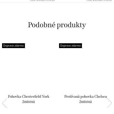
Doprava zdarma
Doprava zdarma
Pohovka Chesterfield York
Prošívaná pohovka Chelsea
2místná
2místná