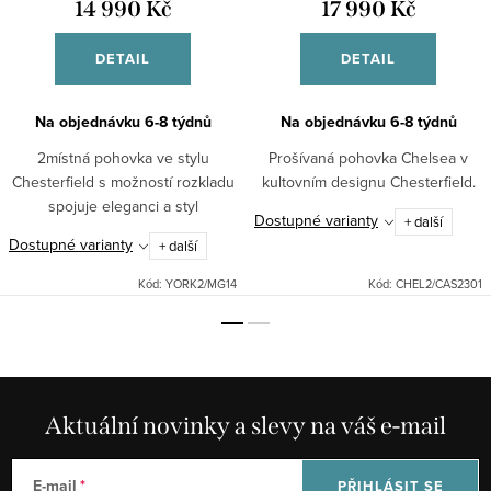
14 990 Kč
17 990 Kč
DETAIL
DETAIL
Na objednávku 6-8 týdnů
Na objednávku 6-8 týdnů
2místná pohovka ve stylu
Prošívaná pohovka Chelsea v
Chesterfield s možností rozkladu
kultovním designu Chesterfield.
spojuje eleganci a styl
Dostupné varianty
+ další
Dostupné varianty
+ další
Kód:
YORK2/MG14
Kód:
CHEL2/CAS2301
Aktuální novinky a slevy na váš e-mail
E-mail
PŘIHLÁSIT SE