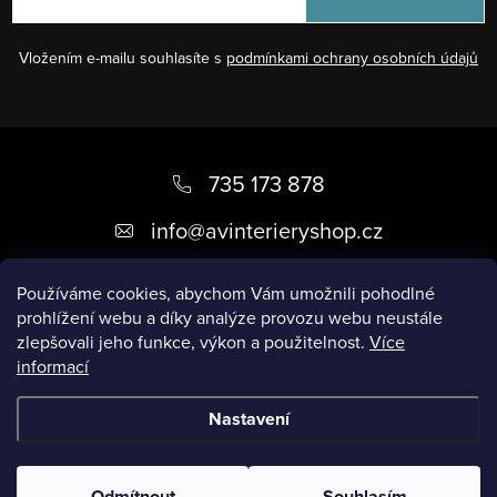
Vložením e-mailu souhlasíte s
podmínkami ochrany osobních údajů
Z
á
735 173 878
p
info
@
avinterieryshop.cz
a
t
Používáme cookies, abychom Vám umožnili pohodlné
prohlížení webu a díky analýze provozu webu neustále
í
zlepšovali jeho funkce, výkon a použitelnost.
Více
informací
Užitečné informace
Nastavení
Copyright 2026
AV Interiéry
. Všechna práva vyhrazena.
Odmítnout
Souhlasím