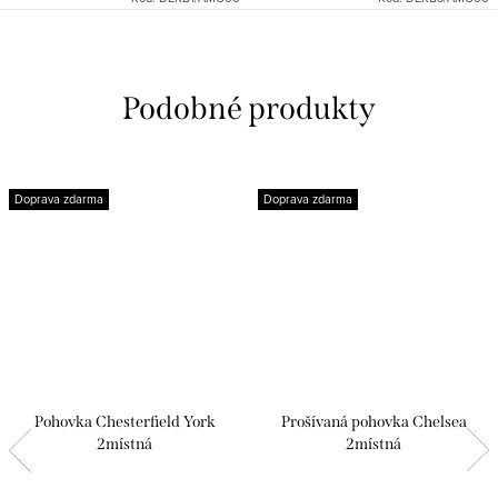
Doprava zdarma
Doprava zdarma
Pohovka Chesterfield York
Prošívaná pohovka Chelsea
2místná
2místná