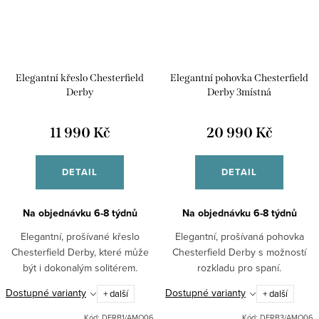
Elegantní křeslo Chesterfield
Elegantní pohovka Chesterfield
Derby
Derby 3místná
11 990 Kč
20 990 Kč
DETAIL
DETAIL
Na objednávku 6-8 týdnů
Na objednávku 6-8 týdnů
Elegantní, prošívané křeslo
Elegantní, prošívaná pohovka
Chesterfield Derby, které může
Chesterfield Derby s možností
být i dokonalým solitérem.
rozkladu pro spaní.
Dostupné varianty
Dostupné varianty
+ další
+ další
Kód:
DERB1/AMO06
Kód:
DERB3/AMO06