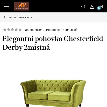
Přejít
N
na
obsah
Sedací soupravy
K
Neohodnoceno
Podrobnosti hodnocení
Elegantní pohovka Chesterfield
Derby 2místná