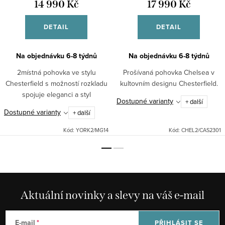
14 990 Kč
17 990 Kč
DETAIL
DETAIL
Na objednávku 6-8 týdnů
Na objednávku 6-8 týdnů
2místná pohovka ve stylu
Prošívaná pohovka Chelsea v
Chesterfield s možností rozkladu
kultovním designu Chesterfield.
spojuje eleganci a styl
Dostupné varianty
+ další
Dostupné varianty
+ další
Kód:
YORK2/MG14
Kód:
CHEL2/CAS2301
Aktuální novinky a slevy na váš e-mail
E-mail
PŘIHLÁSIT SE