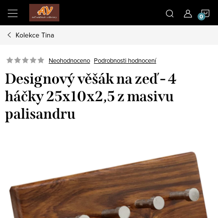
Přejít
N
na
obsah
Kolekce Tina
K
Neohodnoceno
Podrobnosti hodnocení
Designový věšák na zeď - 4
háčky 25x10x2,5 z masivu
palisandru