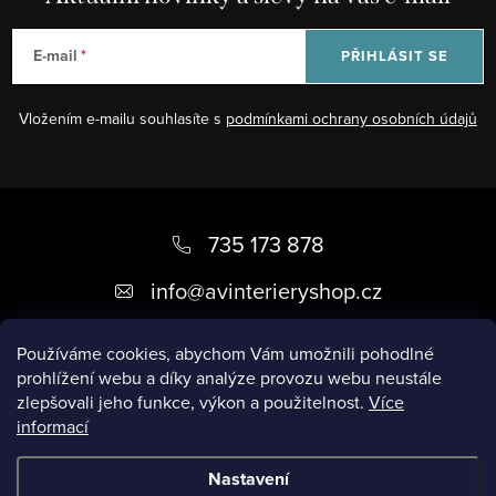
E-mail
PŘIHLÁSIT SE
Vložením e-mailu souhlasíte s
podmínkami ochrany osobních údajů
Z
á
735 173 878
p
info
@
avinterieryshop.cz
a
t
Používáme cookies, abychom Vám umožnili pohodlné
prohlížení webu a díky analýze provozu webu neustále
í
zlepšovali jeho funkce, výkon a použitelnost.
Více
informací
Užitečné informace
Nastavení