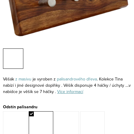
Věšák
z masivu
je vyroben z
palisandrového
dřeva
. Kolekce Tina
nabízí i jiné designové doplňky . Věšík disponuje 4 háčky / úchyty ....v
nabídce je věšík se 7 háčky .
Více informací
Odstín palisandru