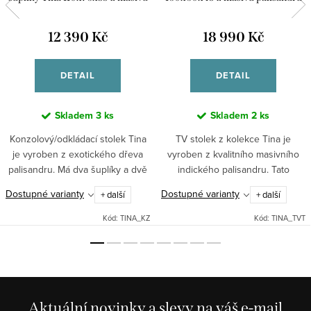
palisandru
12 390 Kč
18 990 Kč
DETAIL
DETAIL
Skladem
3 ks
Skladem
2 ks
Konzolový/odkládací stolek Tina
TV stolek z kolekce Tina je
je vyroben z exotického dřeva
vyroben z kvalitního masivního
palisandru. Má dva šuplíky a dvě
indického palisandru. Tato
odkládací plochy . Je vyroben tak
kolekce nabízí hned několikt typů
Dostupné varianty
Dostupné varianty
+ další
+ další
aby ladil s celou kolekcí a dal se...
tv stolků - s úložným prostorem,
policemi.
Kód:
TINA_KZ
Kód:
TINA_TVT
Aktuální novinky a slevy na váš e-mail