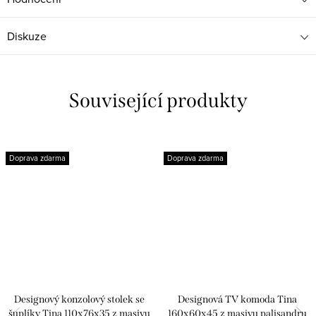
Diskuze
Související produkty
Doprava zdarma
Doprava zdarma
Designový konzolový stolek se
Designová TV komoda Tina
šuplíky Tina 110x76x35 z masivu
160x60x45 z masivu palisandru