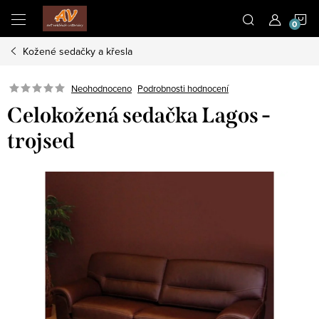
Přejít
N
na
obsah
Kožené sedačky a křesla
K
Neohodnoceno
Podrobnosti hodnocení
Celokožená sedačka Lagos -
trojsed