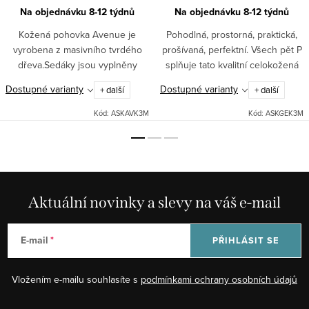
Na objednávku 8-12 týdnů
Na objednávku 8-12 týdnů
Kožená pohovka Avenue je
Pohodlná, prostorná, praktická,
vyrobena z masivního tvrdého
prošívaná, perfektní. Všech pět P
dřeva.Sedáky jsou vyplněny
splňuje tato kvalitní celokožená
bonelovými pružinami a vysoce
trojmístná pohovka. Pohovka
Dostupné varianty
Dostupné varianty
+ další
+ další
elastickou HR pěnou. Celá
Genua vás oslní kvalitou italské
pohovka je potažena jemnou
kůže v mnoha...
Kód:
ASKAVK3M
Kód:
ASKGEK3M
hovězí kůží...
Aktuální novinky a slevy na váš e-mail
E-mail
PŘIHLÁSIT SE
Vložením e-mailu souhlasíte s
podmínkami ochrany osobních údajů