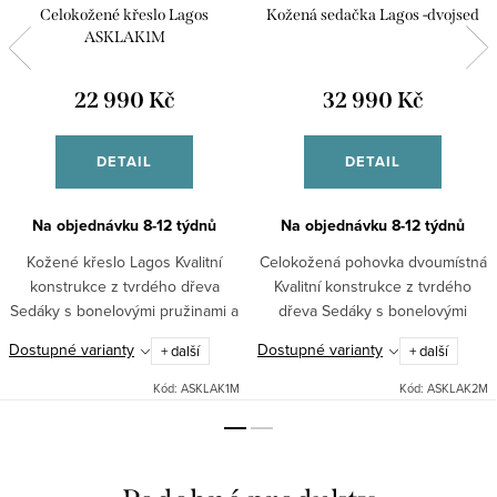
Celokožené křeslo Lagos
Kožená sedačka Lagos -dvojsed
ASKLAK1M
22 990 Kč
32 990 Kč
DETAIL
DETAIL
Na objednávku 8-12 týdnů
Na objednávku 8-12 týdnů
Kožené křeslo Lagos Kvalitní
Celokožená pohovka dvoumístná
konstrukce z tvrdého dřeva
Kvalitní konstrukce z tvrdého
Sedáky s bonelovými pružinami a
dřeva Sedáky s bonelovými
HR pěnou Možnost výběru
pružinami a HR pěnou Možnost
Dostupné varianty
Dostupné varianty
+ další
+ další
kvalitní hovězí kůže Pohodlné,
výběru kvalitní hovězí kůže
prostorné, praktické,...
Pohodlná, prostorná, praktická,...
Kód:
ASKLAK1M
Kód:
ASKLAK2M