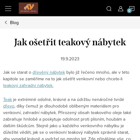
Přejít
N
na
obsah
Blog
K
Jak ošetřit teakový nábytek
19.9.2023
Jak se starat o
dřevěný nábytek
bylo již řečeno mnoho, ale v této
kapitole se zaměříme na to jak ošetřit venkovní nebo chcete-li
teakový zahradní nábytek.
Teak
je extrémně odolné, krásné a na údržbu nenáročné tvrdé
dřevo
, díky čemuž je dlouhodobě oblíbeným materiálem pro
venkovní, zahradní nábytek. Přirozený obsah teakového oleje také
zabraňuje hnilobě a poskytuje odolnost proti plísním, houbám a
dalším škůdcům. Stejně jako u každého venkovního nábytku je
důležité vědět, jak se o venkovní teakový nábytek správně starat,
aby vypadal krásně a vydržel po mnoho let. Zde přinášíme vše, co