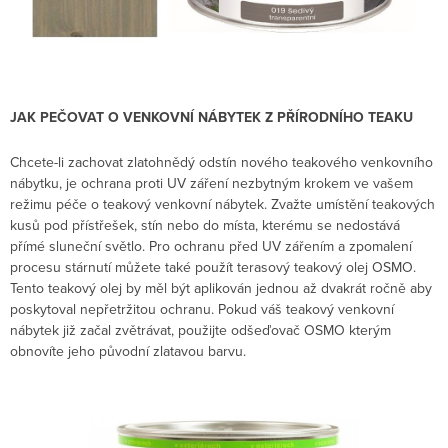
JAK PEČOVAT O VENKOVNÍ NÁBYTEK Z PŘÍRODNÍHO TEAKU
Chcete-li zachovat zlatohnědý odstín nového teakového venkovního
nábytku, je ochrana proti UV záření nezbytným krokem ve vašem
režimu péče o teakový venkovní nábytek. Zvažte umístění teakových
kusů pod přístřešek, stín nebo do místa, kterému se nedostává
přímé sluneční světlo. Pro ochranu před UV zářením a zpomalení
procesu stárnutí můžete také použít terasový teakový olej OSMO.
Tento teakový olej by měl být aplikován jednou až dvakrát ročně aby
poskytoval nepřetržitou ochranu. Pokud váš teakový venkovní
nábytek již začal zvětrávat, použijte odšeďovač OSMO kterým
obnovíte jeho původní zlatavou barvu.