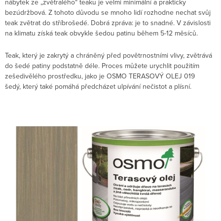
nábytek ze „zvětralého“ teaku je velmi minimální a prakticky
bezúdržbová. Z tohoto důvodu se mnoho lidí rozhodne nechat svůj
teak zvětrat do stříbrošedé. Dobrá zpráva: je to snadné. V závislosti
na klimatu získá teak obvykle šedou patinu během 5-12 měsíců.
Teak, který je zakrytý a chráněný před povětrnostními vlivy, zvětrává
do šedé patiny podstatně déle. Proces můžete urychlit použitím
zešedivělého prostředku, jako je OSMO TERASOVÝ OLEJ 019
šedý, který také pomáhá předcházet ulpívání nečistot a plísní.