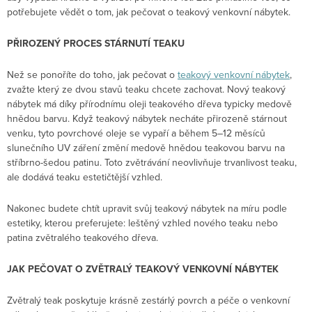
potřebujete vědět o tom, jak pečovat o teakový venkovní nábytek.
PŘIROZENÝ PROCES STÁRNUTÍ TEAKU
Než se ponoříte do toho, jak pečovat o
teakový venkovní nábytek
,
zvažte který ze dvou stavů teaku chcete zachovat. Nový teakový
nábytek má díky přírodnímu oleji teakového dřeva typicky medově
hnědou barvu. Když teakový nábytek necháte přirozeně stárnout
venku, tyto povrchové oleje se vypaří a během 5–12 měsíců
slunečního UV záření změní medově hnědou teakovou barvu na
stříbrno-šedou patinu. Toto zvětrávání neovlivňuje trvanlivost teaku,
ale dodává teaku estetičtější vzhled.
Nakonec budete chtít upravit svůj teakový nábytek na míru podle
estetiky, kterou preferujete: leštěný vzhled nového teaku nebo
patina zvětralého teakového dřeva.
JAK PEČOVAT O ZVĚTRALÝ TEAKOVÝ VENKOVNÍ NÁBYTEK
Zvětralý teak poskytuje krásně zestárlý povrch a péče o venkovní