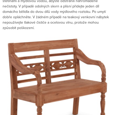
štětinami a mýdlovou vodou, abyste odstranili nahromaděné
nečistoty. V případě odolných skvrn a plísní přidejte jeden díl
domácího bělidla do dvou dílů vody mýdlového roztoku. Po umytí
dobře opláchněte. V žádném případě na teakový venkovní nábytek
nepoužívejte tlakové čističe a ocelovou vlnu, protože mohou
způsobit poškození.