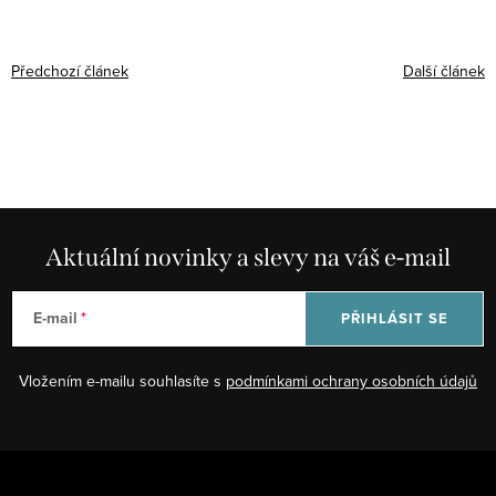
Předchozí článek
Další článek
Aktuální novinky a slevy na váš e-mail
E-mail
PŘIHLÁSIT SE
Vložením e-mailu souhlasíte s
podmínkami ochrany osobních údajů
Z