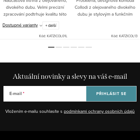
Nadčasová vitrína z olejovaného,
Prosklená, designová komoda
divokého dubu. Velmi precizní
Collodi z olejovaného divokého
zpracování podtrhuje kvalitu této
dubu je stylovým a funkčním
kolekce.
nábytkem.
Dostupné varianty
+ další
Kód:
KATZICOL01L
Kód:
KATZICOL13
Aktuální novinky a slevy na váš e-mail
E-mail
PŘIHLÁSIT SE
Vložením e-mailu souhlasíte s
podmínkami ochrany osobních údajů
Z