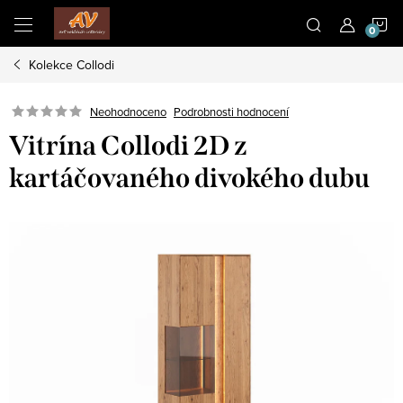
Přejít
N
na
obsah
Kolekce Collodi
K
Neohodnoceno
Podrobnosti hodnocení
Vitrína Collodi 2D z
kartáčovaného divokého dubu