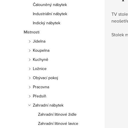
Čalouněný nábytek
TV stol
Industriální nábytek
neošetř
Indický nábytek
Místnosti
Stolek 
Jídelna
Koupelna
Kuchyně
Ložnice
Obývací pokoj
Pracovna
Předsíň
Zahradní nábytek
Zahradní litinové židle
Zahradní litinové lavice