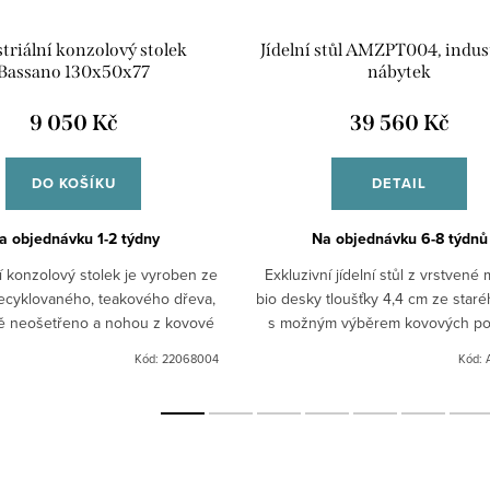
triální konzolový stolek
Jídelní stůl AMZPT004, indus
Bassano 130x50x77
nábytek
9 050 Kč
39 560 Kč
DO KOŠÍKU
DETAIL
a objednávku 1-2 týdny
Na objednávku 6-8 týdnů
ní konzolový stolek je vyroben ze
Exkluzivní jídelní stůl z vrstvené 
recyklovaného, teakového dřeva,
bio desky tloušťky 4,4 cm ze star
ě neošetřeno a nohou z kovové
s možným výběrem kovových po
vé konstrukce. Nedokonalé
Vrstvená plocha: 7 mm starý dub 
Kód:
22068004
Kód:
racování a vady dřeva...
nový smrk / 10 mm...