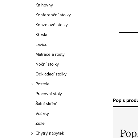
n
Knihovny
n
Konferenční stolky
í
Konzolové stolky
Křesla
p
Lavice
a
Matrace a rošty
n
Noční stolky
e
Odkládací stolky
Postele
l
Pracovní stoly
Popis prod
Šatní skříně
Věšáky
Židle
Pop
Chytrý nábytek