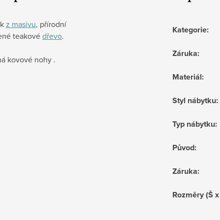
ek
z masivu
, přírodní
Kategorie
:
ené teakové
dřevo
.
Záruka
:
má kovové nohy .
Materiál
:
Styl nábytku
:
Typ nábytku
:
Původ
:
Záruka
:
Rozměry (Š x