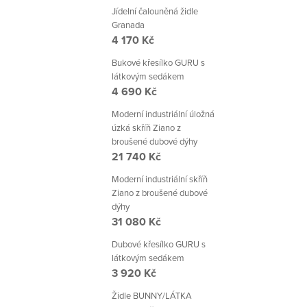
Jídelní čalouněná židle
Granada
4 170 Kč
Bukové křesílko GURU s
látkovým sedákem
4 690 Kč
Moderní industriální úložná
úzká skříň Ziano z
broušené dubové dýhy
21 740 Kč
Moderní industriální skříň
Ziano z broušené dubové
dýhy
31 080 Kč
Dubové křesílko GURU s
látkovým sedákem
3 920 Kč
Židle BUNNY/LÁTKA