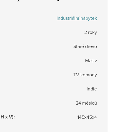
Industriální nábytek
2 roky
Staré dřevo
Masiv
TV komody
Indie
24 měsíců
 H x V)
:
145x45x4