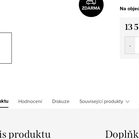
ZDARMA
Na objed
13 
Měrná
cena:
uktu
Hodnocení
Diskuze
Související produkty
is produktu
Doplňk