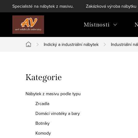
Přejít
Specialisté na nábytek z masivu.
Zakázková výroba nábytku
na
obsah
Místnosti
N
Indický a industriální nábytek
Industriální n
Domů
P
Přeskočit
Kategorie
o
kategorie
s
Nábytek z masivu podle typu
t
Zrcadla
Domácí vinotéky a bary
r
Botníky
a
Komody