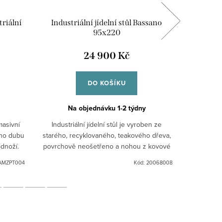
triální
Industriální jídelní stůl Bassano
Indust
95x220
24 900 Kč
DO KOŠÍKU
Na objednávku 1-2 týdny
N
masivní
Industriální jídelní stůl je vyroben ze
Industri
ého dubu
starého, recyklovaného, teakového dřeva,
starého, 
dnoží.
povrchově neošetřeno a nohou z kovové
povrchově
/ 10 mm
rámové konstrukce. Nedokonalé
rámov
AMZPT004
Kód:
20068008
zpracování a vady dřeva jako...
zpra