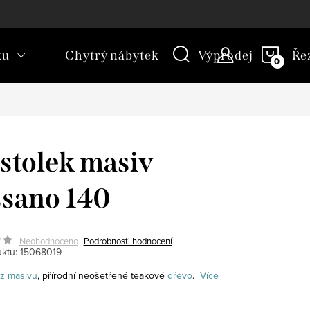
kt
Novinky
Blog
Slovník pojmů
NÁKU
ku
Chytrý nábytek
Výprodej
Ře
KOŠÍ
stolek masiv
sano 140
Neohodnoceno
Podrobnosti hodnocení
ktu:
15068019
z masivu
, přírodní neošetřené teakové
dřevo
.
Více