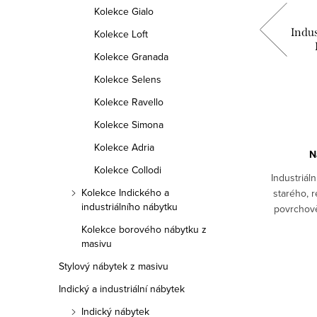
Kolekce Gialo
ssano
Jidelní židle William
Indus
Kolekce Loft
Kolekce Granada
8 600 Kč
Kolekce Selens
Kolekce Ravello
DO KOŠÍKU
Kolekce Simona
Kolekce Adria
Na objednávku 1-2 týdny
N
Kolekce Collodi
ben ze
Jídelní židle vyrobená ze dřeva a kůže.
Industriál
Kolekce Indického a
o dřeva,
Výška sedáku 51 cm Výška opěrky 71 cm
starého, 
industriálního nábytku
 kovové
povrchov
alé
rámo
Kolekce borového nábytku z
20068074
Kód:
38760012
...
zp
masivu
Stylový nábytek z masivu
Indický a industriální nábytek
Indický nábytek