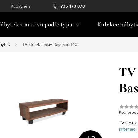
Kuchyně a vestavný nábytek
735 173 878
Katalogy ke stažení
Konta
ábytek z masivu podle typu
Kolekce nábyt
ábytek
TV stolek masiv Bassano 140
TV 
Bas
Kód produ
TV stolek
informací