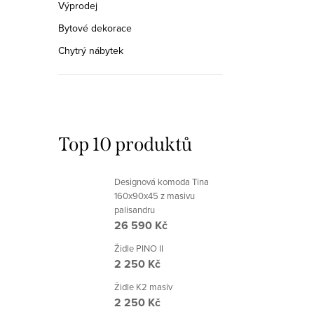
Výprodej
Bytové dekorace
Chytrý nábytek
Top 10 produktů
Designová komoda Tina
160x90x45 z masivu
palisandru
26 590 Kč
Židle PINO II
2 250 Kč
Židle K2 masiv
2 250 Kč