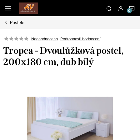
Přejít
N
na
obsah
Postele
K
Neohodnoceno
Podrobnosti hodnocení
Tropea - Dvoulůžková postel,
200x180 cm, dub bílý