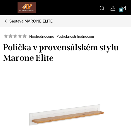
Přejít
N
na
obsah
Sestava MARONE ELITE
K
Neohodnoceno
Podrobnosti hodnocení
Polička v provensálském stylu
Marone Elite