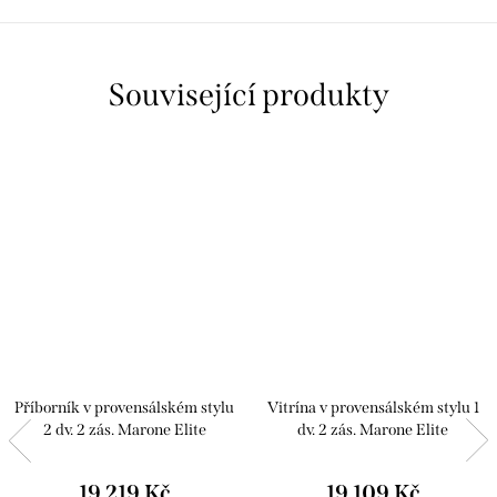
Související produkty
Příborník v provensálském stylu
Vitrína v provensálském stylu 1
2 dv. 2 zás. Marone Elite
dv. 2 zás. Marone Elite
19 219 Kč
19 109 Kč