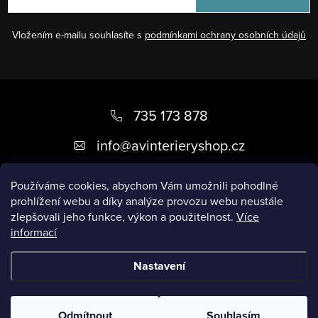
Vložením e-mailu souhlasíte s
podmínkami ochrany osobních údajů
Z
á
735 173 878
p
info
@
avinterieryshop.cz
a
t
Používáme cookies, abychom Vám umožnili pohodlné
prohlížení webu a díky analýze provozu webu neustále
í
zlepšovali jeho funkce, výkon a použitelnost.
Více
informací
Užitečné informace
Nastavení
Copyright 2026
AV Interiéry
. Všechna práva vyhrazena.
Odmítnout
Souhlasím