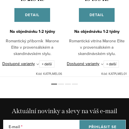
DETAIL
DETAIL
Na objednávku 1-2 týdny
Na objednávku 1-2 týdny
Romantický příborník Marone
Romantická vitrína Marone Elite
Elite v provensálském a
v provensálském a
skandinávském stylu.
skandinávském stylu.
Dostupné varianty
Dostupné varianty
+ další
+ další
Kód:
KATPLMEL06
Kód:
KATPLMEL01
Aktuální novinky a slevy na váš e-mail
E-mail
PŘIHLÁSIT SE