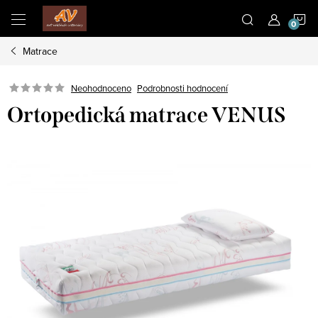
Přejít
N
na
obsah
Matrace
K
Neohodnoceno
Podrobnosti hodnocení
Ortopedická matrace VENUS