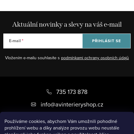
Aktuální novinky a slevy na váš e-mail
E-mail
PŘIHLÁSIT SE
Vložením e-mailu souhlasíte s
podmínkami ochrany osobních údajů
Z
á
735 173 878
p
info
@
avinterieryshop.cz
a
t
Používáme cookies, abychom Vám umožnili pohodlné
prohlížení webu a díky analýze provozu webu neustále
í