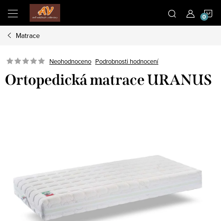
Přejít
N
na
obsah
Matrace
K
Neohodnoceno
Podrobnosti hodnocení
Ortopedická matrace URANUS