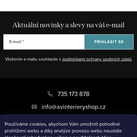
Aktuální novinky a slevy na váš e-mail
E-mail
PŘIHLÁSIT SE
Vložením e-mailu souhlasíte s
podmínkami ochrany osobních údajů
Z
á
735 173 878
p
info
@
avinterieryshop.cz
a
t
Používáme cookies, abychom Vám umožnili pohodlné
prohlížení webu a díky analýze provozu webu neustále
í