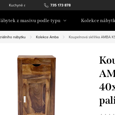
Kuchyně a vestavný nábytek
735 173 878
Katalogy ke stažení
Konta
ábytek z masivu podle typu
Kolekce nábyt
riálního nábytku
Kolekce Amba
Koupelnová skříňka AMBA KS
Kou
AM
40x
pal