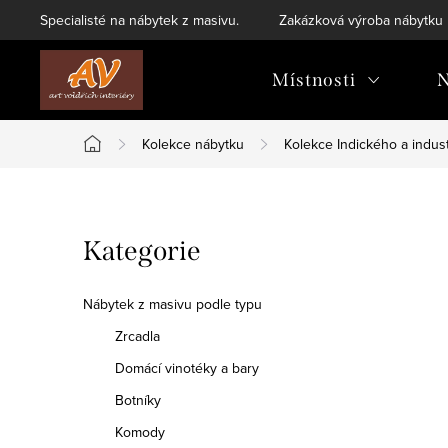
Přejít
Specialisté na nábytek z masivu.
Zakázková výroba nábytku
na
obsah
Místnosti
N
Kolekce nábytku
Kolekce Indického a indust
Domů
P
Přeskočit
Kategorie
o
kategorie
s
Nábytek z masivu podle typu
t
Zrcadla
Domácí vinotéky a bary
r
Botníky
a
Komody