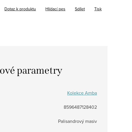
Dotaz k produktu
Hlídací pes
Sdílet
Tisk
ové parametry
Kolekce Amba
8596487128402
Palisandrový masiv