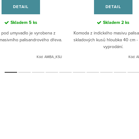
DETAIL
DETAIL
Skladem
5 ks
Skladem
2 ks
a pod umyvadlo je vyrobena z
Komoda z indického masivu palisa
 masivního palisandrového dřeva.
skladových kusů hloubka 40 cm - 
vyprodání.
Kód:
AMBA_KSU
Kód:
A