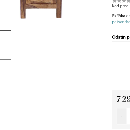
Kód produ
Skříňka d
palisandr
Odstín p
7 2
Měrná
cena: