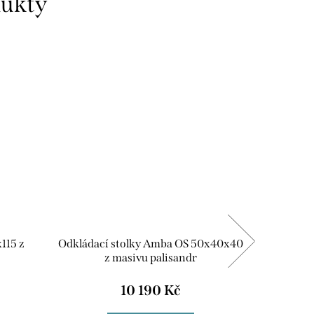
dukty
Doprava 
15 z
Odkládací stolky Amba OS 50x40x40
Jídelní
z masivu palisandr
10 190 Kč