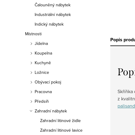
Čalouněný nábytek
Industriální nábytek
Indický nábytek
Místnosti
Popis prod
Jídelna
Koupelna
Kuchyně
Pop
Ložnice
Obývací pokoj
Skříňka
Pracovna
z kvalit
Předsíň
palisan
Zahradní nábytek
Zahradní litinové židle
Zahradní litinové lavice