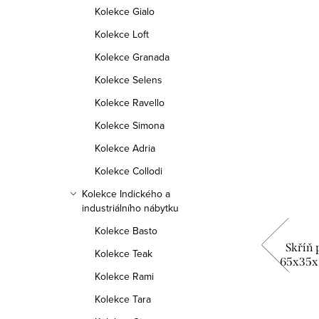
Kolekce Gialo
Kolekce Loft
Kolekce Granada
Doprava zdarma
Kolekce Selens
Kolekce Ravello
Kolekce Simona
Kolekce Adria
Kolekce Collodi
Kolekce Indického a
industriálního nábytku
Kolekce Basto
5x70 z
Komoda Amba KMT 90x45x115 z
Skříň
Kolekce Teak
masivu palisandru
65x35x6
Kolekce Rami
17 890 Kč
Kolekce Tara