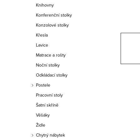
n
Knihovny
n
Konferenční stolky
í
Konzolové stolky
Křesla
p
Lavice
a
Matrace a rošty
n
Noční stolky
e
Odkládací stolky
Postele
l
Pracovní stoly
Šatní skříně
Věšáky
Židle
Chytrý nábytek