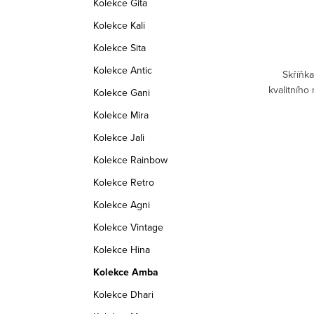
Kolekce Gita
DETAIL
Kolekce Kali
Kolekce Sita
Skladem
2 ks
Kolekce Antic
isandru.
Komoda z indického masivu palisandru. U
Skříňk
skladových kusů hloubka 40 cm - platí do
kvalitního
Kolekce Gani
vyprodání zásob.
Kolekce Mira
AMBA_TVK
Kód:
AMBA_KMT
Kolekce Jali
Kolekce Rainbow
Kolekce Retro
Kolekce Agni
Kolekce Vintage
Kolekce Hina
Kolekce Amba
Kolekce Dhari