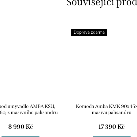
Související pro
Doprava zdarma
 pod umyvadlo AMBA KSU,
Komoda Amba KMK 90x45x1
0, z masivního palisandru
masivu palisandru
8 990 Kč
17 390 Kč