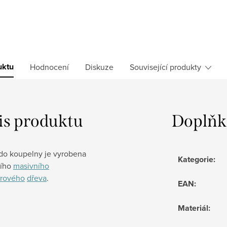
uktu
Hodnocení
Diskuze
Související produkty
is produktu
Doplňk
 do koupelny je vyrobena
Kategorie
:
ního
masivního
drového
dřeva
.
EAN
:
Materiál
: