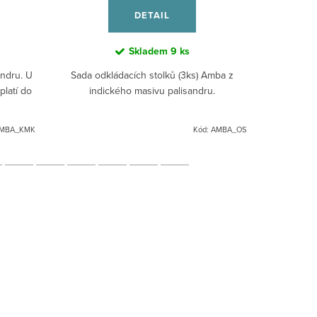
DETAIL
Skladem
9 ks
ndru. U
Sada odkládacích stolků (3ks) Amba z
Styl
platí do
indického masivu palisandru.
MBA_KMK
Kód:
AMBA_OS