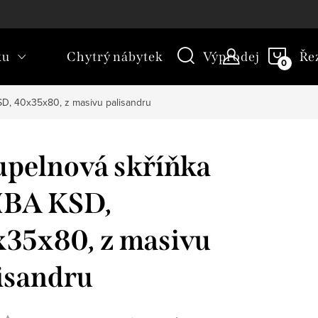
kt
Novinky
Blog
Slovník pojmů
NÁKU
ku
Chytrý nábytek
Výprodej
Ře
KOŠÍ
D, 40x35x80, z masivu palisandru
pelnová skříňka
BA KSD,
35x80, z masivu
isandru