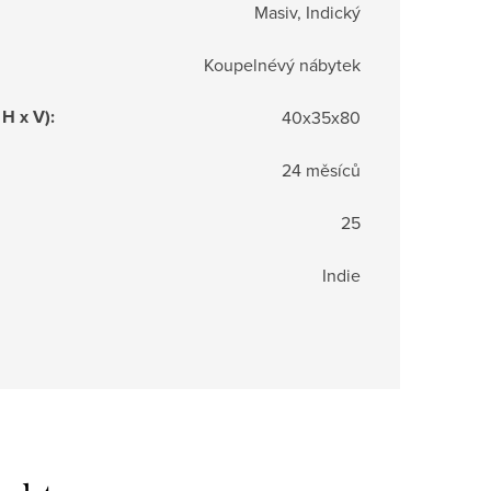
Masiv, Indický
Koupelnévý nábytek
 H x V)
:
40x35x80
24 měsíců
25
Indie