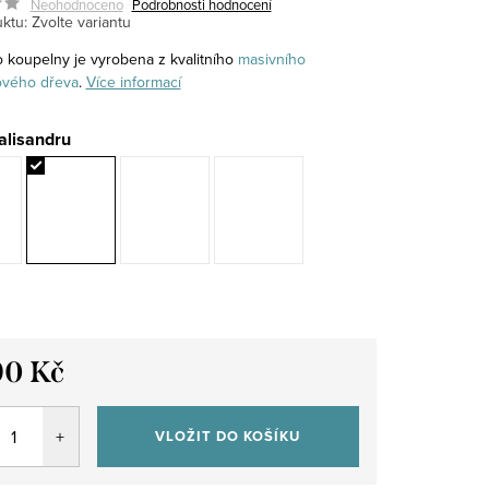
Neohodnoceno
Podrobnosti hodnocení
ktu:
Zvolte variantu
o koupelny je vyrobena z kvalitního
masivního
ového
dřeva
.
Více informací
alisandru
90 Kč
VLOŽIT DO KOŠÍKU