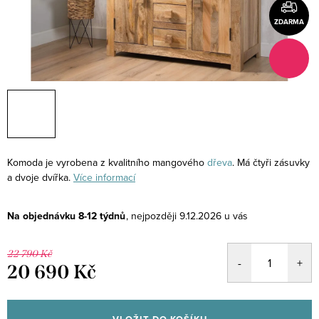
ZDARMA
Komoda je vyrobena z kvalitního mangového
dřeva
. Má čtyři zásuvky
a dvoje dvířka.
Více informací
Na objednávku 8-12 týdnů
9.12.2026
22 790 Kč
20 690 Kč
Měrná
cena: