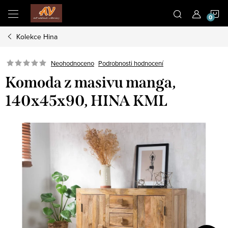
Přejít
N
na
obsah
Kolekce Hina
K
Neohodnoceno
Podrobnosti hodnocení
Komoda z masivu manga,
140x45x90, HINA KML