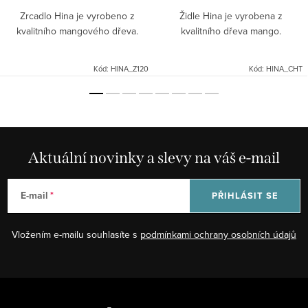
Zrcadlo Hina je vyrobeno z
Židle Hina je vyrobena z
kvalitního mangového dřeva.
kvalitního dřeva mango.
Kód:
HINA_Z120
Kód:
HINA_CHT
Aktuální novinky a slevy na váš e-mail
E-mail
PŘIHLÁSIT SE
Vložením e-mailu souhlasíte s
podmínkami ochrany osobních údajů
Z