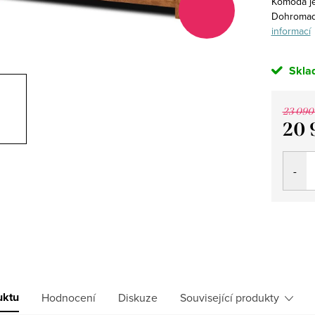
Komoda je
Dohromady
informací
Skla
23 090
20 
Měrná
cena:
uktu
Hodnocení
Diskuze
Související produkty