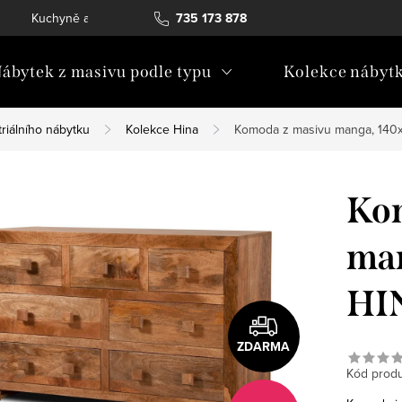
Kuchyně a vestavný nábytek
735 173 878
Katalogy ke stažení
Konta
ábytek z masivu podle typu
Kolekce nábyt
riálního nábytku
Kolekce Hina
Komoda z masivu manga, 140
Ko
man
HI
ZDARMA
Kód produ