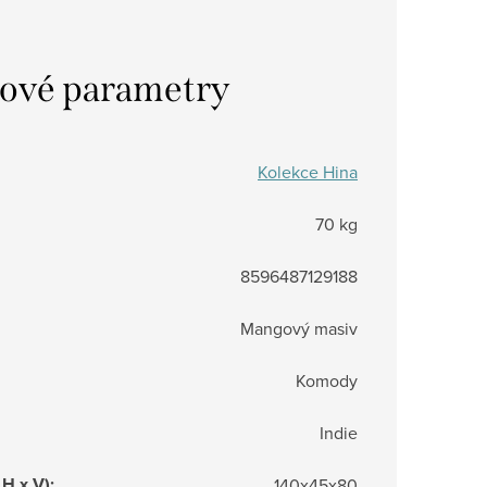
ové parametry
Kolekce Hina
70 kg
8596487129188
Mangový masiv
Komody
Indie
 H x V)
:
140x45x80