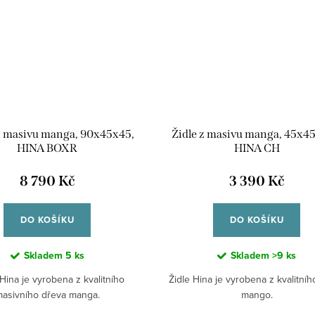
z masivu manga, 90x45x45,
Židle z masivu manga, 45x4
HINA BOXR
HINA CH
8 790 Kč
3 390 Kč
DO KOŠÍKU
DO KOŠÍKU
Skladem
5 ks
Skladem
>9 ks
Hina je vyrobena z kvalitního
Židle Hina je vyrobena z kvalitníh
asivního dřeva manga.
mango.