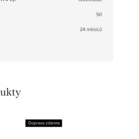
50
24 měsíců
dukty
Doprava zdarma