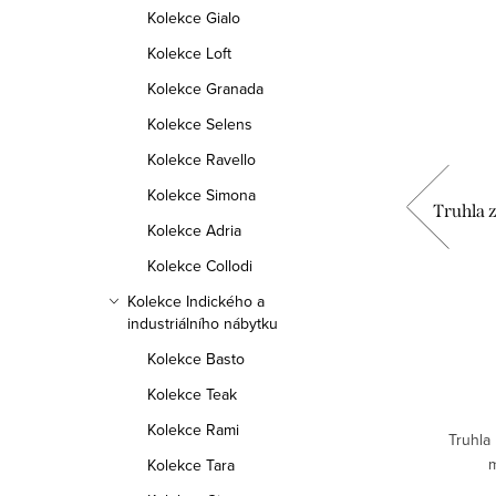
Kolekce Gialo
Kolekce Loft
Kolekce Granada
Kolekce Selens
Kolekce Ravello
Kolekce Simona
5x110,
Jídelní stůl z masivu manga,
Truhla 
Kolekce Adria
140x90x76, HINA 140
Kolekce Collodi
11 490 Kč
Kolekce Indického a
industriálního nábytku
DO KOŠÍKU
Kolekce Basto
Kolekce Teak
Skladem
>9 ks
Kolekce Rami
ho dřeva
Jídelní stůl je vyroben z kvalitního dřeva
Truhla 
mango.
m
Kolekce Tara