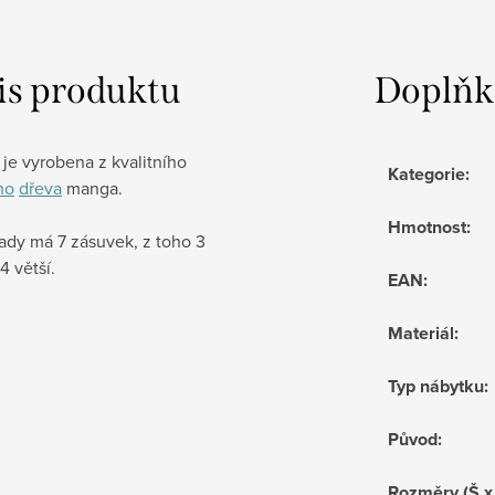
is produktu
Doplňk
je vyrobena z kvalitního
Kategorie
:
ho
dřeva
manga.
Hmotnost
:
dy má 7 zásuvek, z toho 3
4 větší.
EAN
:
Materiál
:
Typ nábytku
:
Původ
:
Rozměry (Š x