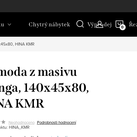
kt
Novinky
Blog
Slovník pojmů
NÁKU
ku
Chytrý nábytek
Výprodej
Ře
KOŠÍ
x45x80, HINA KMR
moda z masivu
ga, 140x45x80,
NA KMR
Neohodnoceno
Podrobnosti hodnocení
ktu:
HINA_KMR