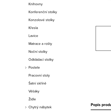
n
Knihovny
n
Konferenční stolky
í
Konzolové stolky
Křesla
p
Lavice
a
Matrace a rošty
n
Noční stolky
e
Odkládací stolky
Postele
l
Pracovní stoly
Šatní skříně
Věšáky
Židle
Popis prod
Chytrý nábytek