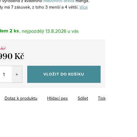
 vyrobena z kvalitního
masivního
dřeva
manga.
 má 7 zásuvek, z toho 3 menší a 4 větší.
Více
dem
2 ks
13.8.2026
 Kč
990 Kč
VLOŽIT DO KOŠÍKU
Dotaz k produktu
Hlídací pes
Sdílet
Tisk