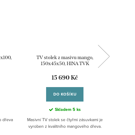
5x100,
TV stolek z masivu mango,
Židle z
150x45x50, HINA TVK
15 690 Kč
DO KOŠÍKU
Skladem
5 ks
o dřeva
Masivní TV stolek se čtyřmi zásuvkami je
Židle Hin
vyroben z kvalitního mangového dřeva.