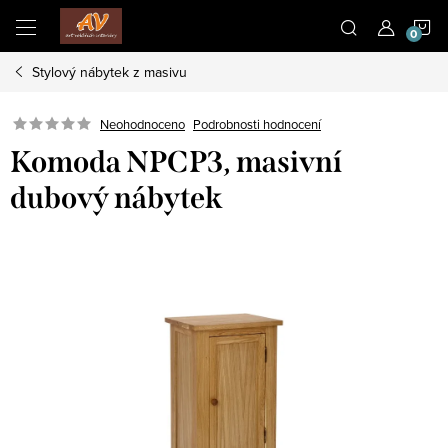
Přejít
N
na
obsah
Stylový nábytek z masivu
K
Neohodnoceno
Podrobnosti hodnocení
Komoda NPCP3, masivní
dubový nábytek