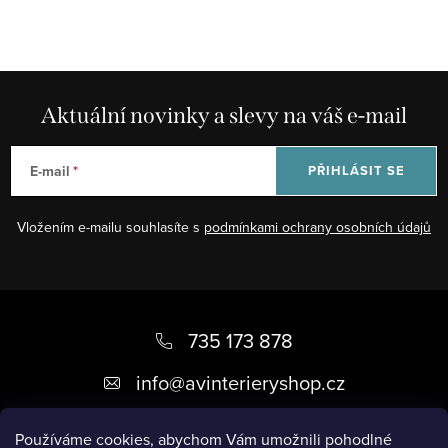
Aktuální novinky a slevy na váš e-mail
E-mail
PŘIHLÁSIT SE
Vložením e-mailu souhlasíte s
podmínkami ochrany osobních údajů
Z
á
735 173 878
p
info
@
avinterieryshop.cz
a
t
Používáme cookies, abychom Vám umožnili pohodlné