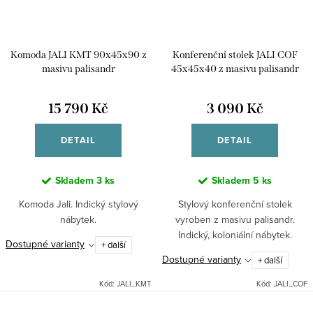
Komoda JALI KMT 90x45x90 z
Konferenční stolek JALI COF
masivu palisandr
45x45x40 z masivu palisandr
15 790 Kč
3 090 Kč
DETAIL
DETAIL
Skladem
3 ks
Skladem
5 ks
Komoda Jali. Indický stylový
Stylový konferenční stolek
nábytek.
vyroben z masivu palisandr.
Indický, koloniální nábytek.
Dostupné varianty
+ další
Dostupné varianty
+ další
Kód:
JALI_KMT
Kód:
JALI_COF