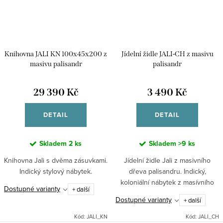
Knihovna JALI KN 100x45x200 z
Jídelní židle JALI-CH z masivu
masivu palisandr
palisandr
29 390 Kč
3 490 Kč
DETAIL
DETAIL
Skladem
2 ks
Skladem
>9 ks
Knihovna Jali s dvěma zásuvkami.
Jídelní židle Jali z masivního
Indický stylový nábytek.
dřeva palisandru. Indický,
koloniální nábytek z masívního
Dostupné varianty
+ další
dřeva palisandr.Tento kus
Dostupné varianty
+ další
nábytku lze dodat v 7 různých
odstínech. Při objednávce
Kód:
JALI_KN
Kód:
JALI_CH