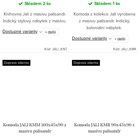
Skladem
2 ks
Skladem
1 ks
Knihovna Jali z masivu palisandr.
Komoda z kolekce Jali vyrobena
Indický stylový nábytek z masivu.
z masivu palisandr. Indický,
koloniální nábytek.
Dostupné varianty
+ další
Dostupné varianty
+ další
Kód:
JALI_KNT
Kód:
JALI_KMK
Doprava zdarma
Doprava zdarma
Komoda JALI KMM 160x45x90 z
Komoda JALI KMR 90x45x90 z
masivu palisandr
masivu palisandr