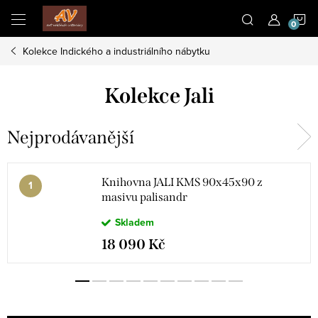
Přejít
N
na
obsah
Kolekce Indického a industriálního nábytku
K
Kolekce Jali
Nejprodávanější
Knihovna JALI KMS 90x45x90 z
masivu palisandr
Skladem
18 090 Kč