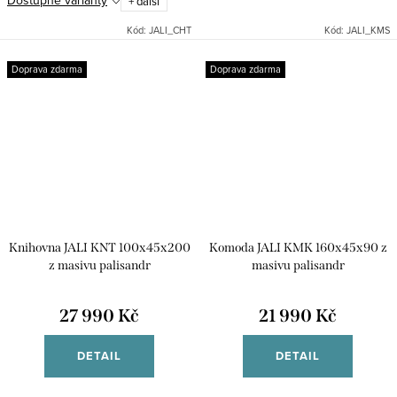
+ další
dodat v 7 různých odstínech. Při
objednávce nutné...
Kód:
JALI_CHT
Kód:
JALI_KMS
Doprava zdarma
Doprava zdarma
Knihovna JALI KNT 100x45x200
Komoda JALI KMK 160x45x90 z
z masivu palisandr
masivu palisandr
27 990 Kč
21 990 Kč
DETAIL
DETAIL