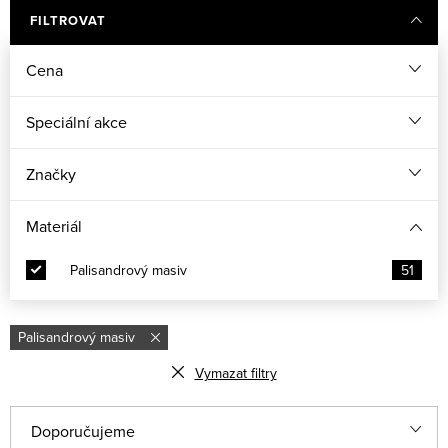
FILTROVAT
Cena
Speciální akce
Značky
Materiál
Palisandrový masiv
51
Palisandrový masiv
Vymazat filtry
Ř
Doporučujeme