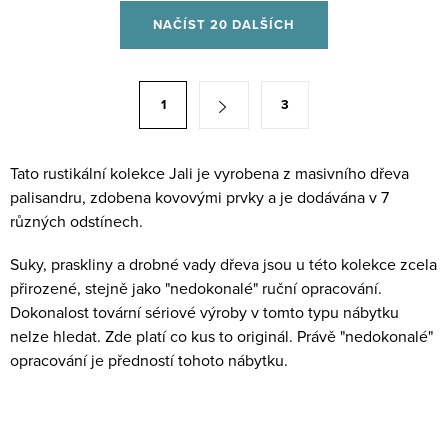
O
NAČÍST 20 DALŠÍCH
v
l
á
S
1
3
d
t
a
r
c
á
Tato rustikální kolekce Jali je vyrobena z masivního dřeva
í
palisandru, zdobena kovovými prvky a je dodávána v 7
n
p
různých odstínech.
k
r
o
Suky, praskliny a drobné vady dřeva jsou u této kolekce zcela
v
v
přirozené, stejně jako "nedokonalé" ruční opracování.
k
á
Dokonalost tovární sériové výroby v tomto typu nábytku
y
n
nelze hledat. Zde platí co kus to originál. Právě "nedokonalé"
v
í
opracování je předností tohoto nábytku.
ý
p
i