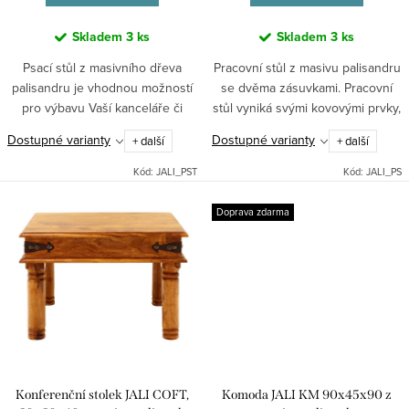
t
ů
Skladem
3 ks
Skladem
3 ks
Psací stůl z masivního dřeva
Pracovní stůl z masivu palisandru
palisandru je vhodnou možností
se dvěma zásuvkami. Pracovní
pro výbavu Vaší kanceláře či
stůl vyniká svými kovovými prvky,
pracovny. Jako úložný prostor
které jsou charakteristické pro
Dostupné varianty
Dostupné varianty
+ další
+ další
poslouží skříňka s dvířky a tři
tuto kolekci. Indický stylový
zásuvky. Indický stylový...
nábytek z masivu.
Kód:
JALI_PST
Kód:
JALI_PS
Doprava zdarma
Konferenční stolek JALI COFT,
Komoda JALI KM 90x45x90 z