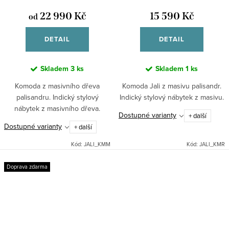
22 990 Kč
15 590 Kč
od
DETAIL
DETAIL
Skladem
3 ks
Skladem
1 ks
Komoda z masivního dřeva
Komoda Jali z masivu palisandr.
palisandru. Indický stylový
Indický stylový nábytek z masivu.
nábytek z masivního dřeva.
Dostupné varianty
+ další
Dostupné varianty
+ další
Kód:
JALI_KMM
Kód:
JALI_KMR
Doprava zdarma