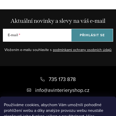
s
u
Aktuální novinky a slevy na váš e-mail
E-mail
PŘIHLÁSIT SE
Vložením e-mailu souhlasíte s
podmínkami ochrany osobních údajů
Z
á
735 173 878
p
info
@
avinterieryshop.cz
a
t
Používáme cookies, abychom Vám umožnili pohodlné
prohlížení webu a díky analýze provozu webu neustále
í