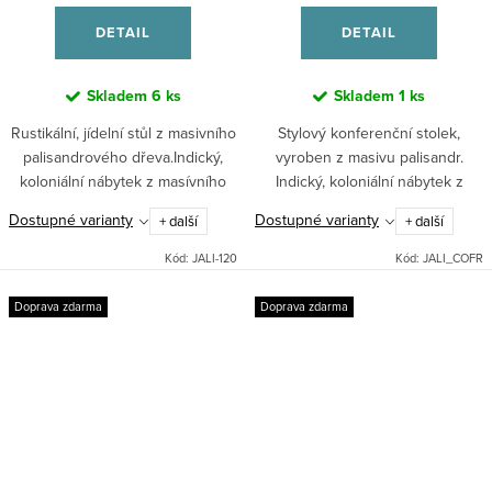
DETAIL
DETAIL
Skladem
6 ks
Skladem
1 ks
Rustikální, jídelní stůl z masivního
Stylový konferenční stolek,
palisandrového dřeva.Indický,
vyroben z masivu palisandr.
koloniální nábytek z masívního
Indický, koloniální nábytek z
dřeva palisandtr.Tento kus
masívního dřeva palisandr.
Dostupné varianty
Dostupné varianty
+ další
+ další
nábytku lze dodat v 7 různých
odstínech. Při...
Kód:
JALI-120
Kód:
JALI_COFR
Doprava zdarma
Doprava zdarma