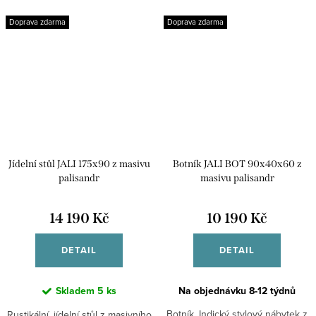
nutné...
Doprava zdarma
Doprava zdarma
Jídelní stůl JALI 175x90 z masivu
Botník JALI BOT 90x40x60 z
palisandr
masivu palisandr
14 190 Kč
10 190 Kč
DETAIL
DETAIL
Skladem
5 ks
Na objednávku 8-12 týdnů
Botník. Indický stylový nábytek z
Rustikální, jídelní stůl z masivního