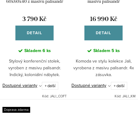
60x60x40 z masivu palisandr
masivu palisandr
3 790 Kč
16 990 Kč
DETAIL
DETAIL
Skladem
6 ks
Skladem
5 ks
Stylový konferenční stolek,
Komoda ve stylu kolekce Jali,
vyroben z masivu palisandr.
vyrobena z masivu palisandr. 4x
Indický, koloniální nábytek.
zásuvka.
Dostupné varianty
Dostupné varianty
+ další
+ další
Kód:
JALI_COFT
Kód:
JALI_KM
Doprava zdarma