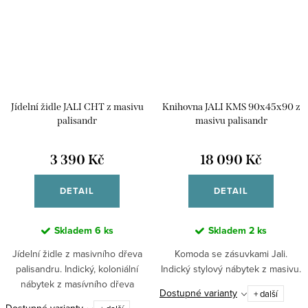
Jídelní židle JALI CHT z masivu
Knihovna JALI KMS 90x45x90 z
palisandr
masivu palisandr
3 390 Kč
18 090 Kč
DETAIL
DETAIL
Skladem
6 ks
Skladem
2 ks
Jídelní židle z masivního dřeva
Komoda se zásuvkami Jali.
palisandru. Indický, koloniální
Indický stylový nábytek z masivu.
nábytek z masívního dřeva
Dostupné varianty
+ další
palisandr.Tento kus nábytku lze
Dostupné varianty