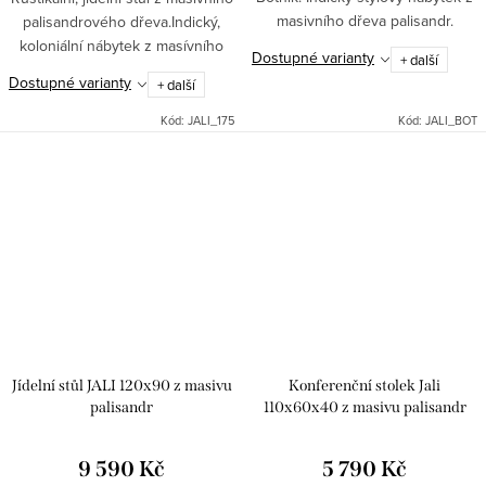
masivního dřeva palisandr.
palisandrového dřeva.Indický,
koloniální nábytek z masívního
Dostupné varianty
+ další
dřeva palisandtr.
Dostupné varianty
+ další
Kód:
JALI_175
Kód:
JALI_BOT
Jídelní stůl JALI 120x90 z masivu
Konferenční stolek Jali
palisandr
110x60x40 z masivu palisandr
9 590 Kč
5 790 Kč