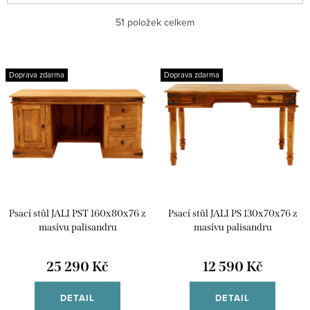
a
Nejlevnější
51
položek celkem
z
e
Nejdražší
V
n
Doprava zdarma
Doprava zdarma
ý
Nejprodávanější
í
p
p
Abecedně
i
r
s
o
p
d
r
u
Psací stůl JALI PST 160x80x76 z
Psací stůl JALI PS 130x70x76 z
o
k
masívu palisandru
masívu palisandru
d
t
u
25 290 Kč
12 590 Kč
ů
k
DETAIL
DETAIL