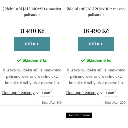
Jídelní stůl JALI 140x90 z masivu
Jídelní stůl JALI 200x90 z masivu
palisandr
palisandr
11 490 Kč
16 490 Kč
DETAIL
DETAIL
Skladem
3 ks
Skladem
6 ks
Rustikální, jídelní stůl z masivního
Rustikální, jídelní stůl z masivního
palisandrového dřeva.Indický,
palisandrového dřeva.Indický,
koloniální nábytek z masívního
koloniální nábytek z masívního
dřeva palisandtr.Tento kus
dřeva palisandtr.
Dostupné varianty
Dostupné varianty
+ další
+ další
nábytku lze dodat v 7 různých
odstínech. Při...
Kód:
JALI_140
Kód:
JALI_200
Doprava zdarma