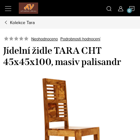
Přejít
N
na
obsah
Kolekce Tara
K
Neohodnoceno
Podrobnosti hodnocení
Jídelní židle TARA CHT
45x45x100, masiv palisandr