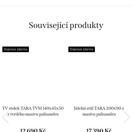
Související produkty
Doprava zdarma
Doprava zdarma
TV stolek TARA TVM 140x45x50
Jídelní stůl TARA 200x90 z
z tvrdého masivu palisandru
masívu palisandru
12 690 Kč
17 390 Kč