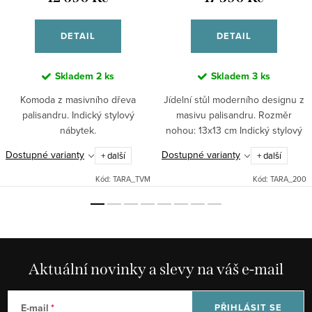
DETAIL
DETAIL
Skladem
2 ks
Skladem
3 ks
Komoda z masivního dřeva
Jídelní stůl moderního designu z
palisandru. Indický stylový
masivu palisandru. Rozměr
nábytek.
nohou: 13x13 cm Indický stylový
nábytek.
Dostupné varianty
Dostupné varianty
+ další
+ další
Kód:
TARA_TVM
Kód:
TARA_200
Aktuální novinky a slevy na váš e-mail
E-mail
PŘIHLÁSIT SE