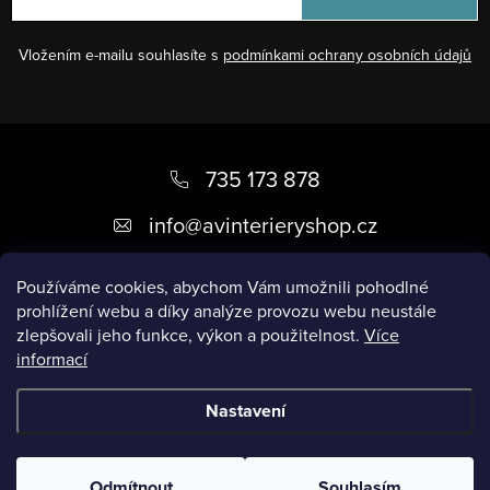
Vložením e-mailu souhlasíte s
podmínkami ochrany osobních údajů
Z
á
735 173 878
p
info
@
avinterieryshop.cz
a
t
Používáme cookies, abychom Vám umožnili pohodlné
prohlížení webu a díky analýze provozu webu neustále
í
zlepšovali jeho funkce, výkon a použitelnost.
Více
informací
Užitečné informace
Nastavení
Copyright 2026
AV Interiéry
. Všechna práva vyhrazena.
Odmítnout
Souhlasím