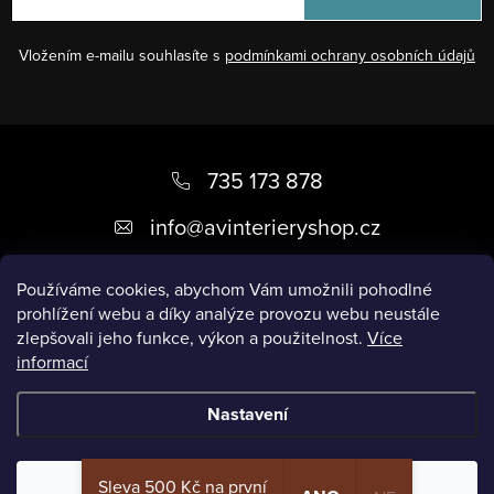
Vložením e-mailu souhlasíte s
podmínkami ochrany osobních údajů
Z
á
735 173 878
p
info
@
avinterieryshop.cz
a
t
Používáme cookies, abychom Vám umožnili pohodlné
prohlížení webu a díky analýze provozu webu neustále
í
zlepšovali jeho funkce, výkon a použitelnost.
Více
informací
Užitečné informace
Nastavení
Copyright 2026
AV Interiéry
. Všechna práva vyhrazena.
Sleva 500 Kč na první
Odmítnout
Souhlasím