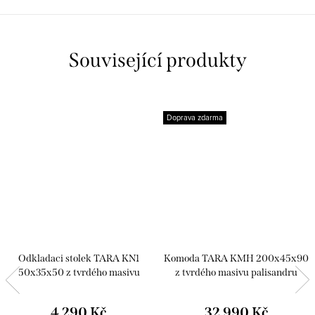
Související produkty
Doprava zdarma
Odkladaci stolek TARA KN1
Komoda TARA KMH 200x45x90
50x35x50 z tvrdého masivu
z tvrdého masivu palisandru
palisandru
4 290 Kč
32 990 Kč