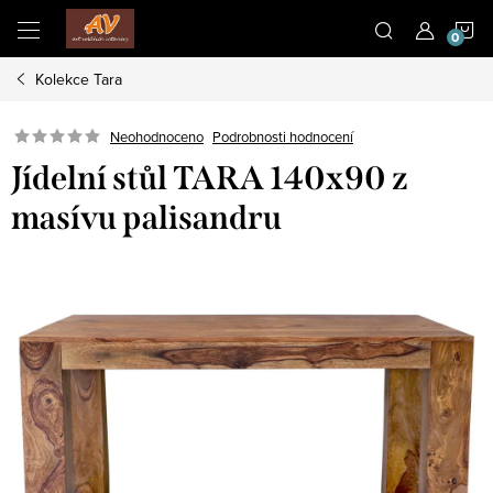
Přejít
N
na
obsah
Kolekce Tara
K
Neohodnoceno
Podrobnosti hodnocení
Jídelní stůl TARA 140x90 z
masívu palisandru