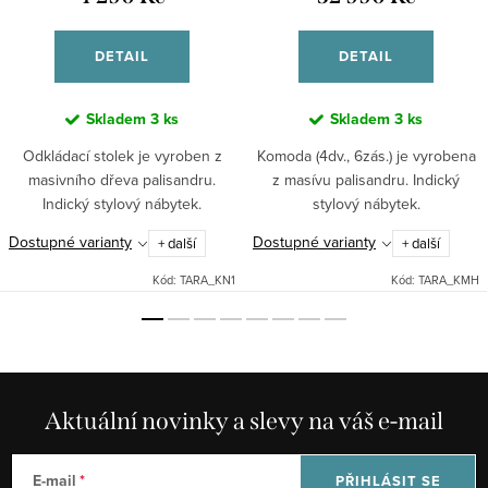
DETAIL
DETAIL
Skladem
3 ks
Skladem
3 ks
Odkládací stolek je vyroben z
Komoda (4dv., 6zás.) je vyrobena
masivního dřeva palisandru.
z masívu palisandru. Indický
Indický stylový nábytek.
stylový nábytek.
Dostupné varianty
Dostupné varianty
+ další
+ další
Kód:
TARA_KN1
Kód:
TARA_KMH
Aktuální novinky a slevy na váš e-mail
E-mail
PŘIHLÁSIT SE