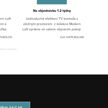
Na objednávku 1-2 týdny
N
rn Loft
Jednoduchá efektivní TV komoda s
Jednod
lem a
úložným prostorem z kolekce Modern
úložným
ířka
Loft vynikne ve vašem obývacím pokoji.
Loft vyn
eno
PLMOL01S
Kód:
KATPLMOL08S
PŘIHLÁSIT SE