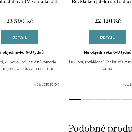
ální dubová TV komoda Loft
Rozkládací jídelní stůl dubov
23 590 Kč
22 320 Kč
DETAIL
DETAIL
a objednávku 6-8 týdnů
Na objednávku 6-8 týdnů
á, dubová, industriální komoda
Luxusní, rozkládací, jídelní stůl z 
e nejen do loftových interiérů.
dubu
Kód:
LOF050/DX
Kód:
L