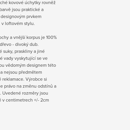
ché kovové úchytky rovněž
barvě jsou praktické a
 designovým prvkem
u v loftovém stylu.
ochy a vnější korpus je 100%
dřevo - divoký dub.
 suky, praskliny a jiné
é vady vyskytující se ve
sou vědomým designem této
 a nejsou předmětem
é reklamace. Výrobce si
je právo na změnu odstínů a
. Uvedené rozměry jsou
 v centimetrech +/- 2cm