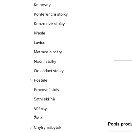
n
Knihovny
n
Konferenční stolky
í
Konzolové stolky
Křesla
p
Lavice
a
Matrace a rošty
n
Noční stolky
e
Odkládací stolky
Postele
l
Pracovní stoly
Šatní skříně
Věšáky
Židle
Popis prod
Chytrý nábytek