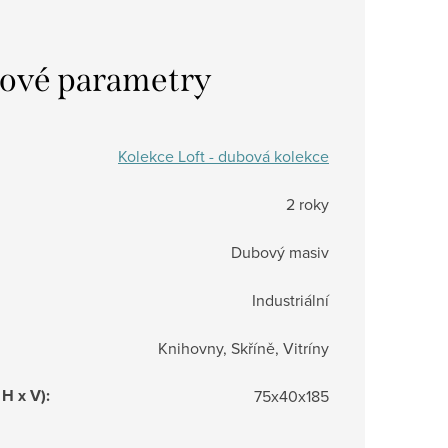
ové parametry
Kolekce Loft - dubová kolekce
2 roky
Dubový masiv
Industriální
Knihovny, Skříně, Vitríny
 H x V)
:
75x40x185