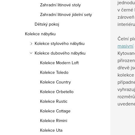
jednodu
Zahradní litinové stoly
v černé 
Zahradní litinové jídelní sety
zároveň
interiér
Dětský pokoj
Kolekce nábytku
Čelní pl
Kolekce stylového nábytku
masivní
Kytované
Kolekce dubového nábytku
přirozen
Kolekce Modern Loft
dřevě j
Kolekce Toledo
kolekce
případn
Kolekce Country
vyhrazu
Kolekce Orbetello
rozměrů
Kolekce Rustic
uvedené
Kolekce Cottage
Kolekce Rimini
Kolekce Uta