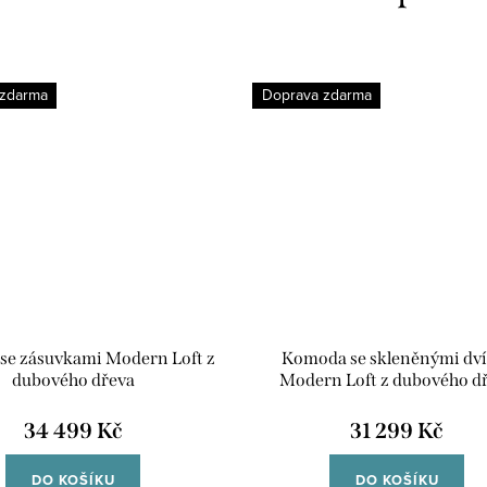
 zdarma
Doprava zdarma
e zásuvkami Modern Loft z
Komoda se skleněnými dví
dubového dřeva
Modern Loft z dubového d
34 499 Kč
31 299 Kč
DO KOŠÍKU
DO KOŠÍKU