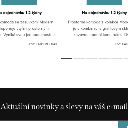
a objednávku 1-2 týdny
Na objednávku 1-2 týdny
komoda se zásuvkami Modern
Prostorná komoda z kolekce Mode
isponuje čtyřmi prostornými
je v kombinaci s grafitovým sk
i. Vyniká svou jednoduchostí a
kovovou spodní konstrukcí. Dv
 se do jakékoliv místnosti.
komody jsou posuvná. Vyrob
Kód:
KATPLMOL04D
Kód:
KAT
z dubového...
Aktuální novinky a slevy na váš e-mail