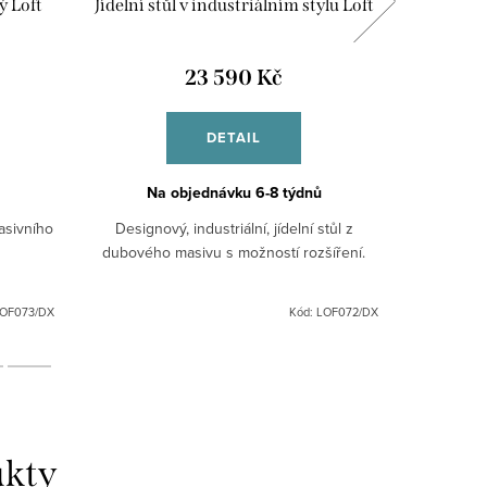
ý Loft
Jídelní stůl v industriálním stylu Loft
Ind
23 590 Kč
DETAIL
Na objednávku 6-8 týdnů
Na
masivního
Designový, industriální, jídelní stůl z
Designov
dubového masivu s možností rozšíření.
OF073/DX
Kód:
LOF072/DX