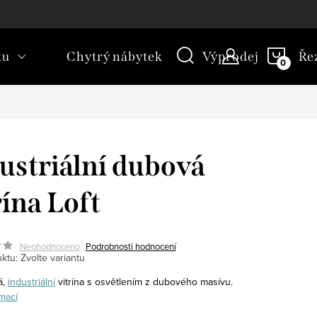
kt
Novinky
Blog
Slovník pojmů
NÁKU
ku
Chytrý nábytek
Výprodej
Ře
KOŠÍ
ustriální dubová
rína Loft
Neohodnoceno
Podrobnosti hodnocení
ktu:
Zvolte variantu
á,
industriální
vitrína s osvětlením z dubového masívu.
mací