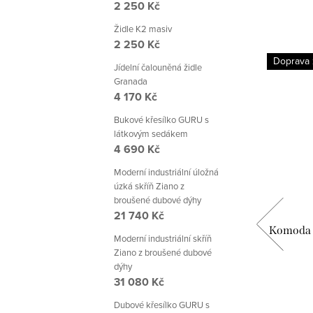
2 250 Kč
Židle K2 masiv
2 250 Kč
Doprava zdarma
Doprava
Jídelní čalouněná židle
Granada
4 170 Kč
Bukové křesílko GURU s
látkovým sedákem
4 690 Kč
Moderní industriální úložná
úzká skříň Ziano z
broušené dubové dýhy
21 740 Kč
klem
TV komoda s posuvnými dvířky
Komoda s
Moderní industriální skříň
řeva
Modern Loft z dubového dřeva -200
Ziano z broušené dubové
cm
dýhy
36 799 Kč
31 080 Kč
Dubové křesílko GURU s
DO KOŠÍKU