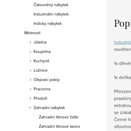
Čalouněný nábytek
Industriální nábytek
Pop
Indický nábytek
Místnosti
Industriá
Jídelna
osvětle
Koupelna
Kuchyně
1x dřevě
Ložnice
1x dvíř
Obývací pokoj
Pracovna
Přirozen
prasklin
Předsíň
extraho
Zahradní nábytek
se získa
Zahradní litinové židle
Černé h
síťovino
Zahradní litinové lavice