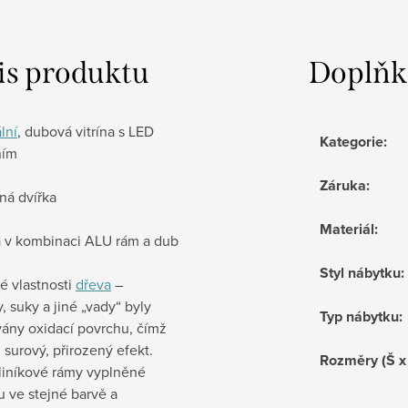
is produktu
Doplňk
lní
, dubová vitrína s LED
Kategorie
:
ním
Záruka
:
ná dvířka
Materiál
:
ka v kombinaci ALU rám a dub
Styl nábytku
:
é vlastnosti
dřeva
–
y, suky a jiné „vady“ byly
Typ nábytku
:
vány oxidací povrchu, čímž
l surový, přirozený efekt.
Rozměry (Š x
liníkové rámy vyplněné
u ve stejné barvě a