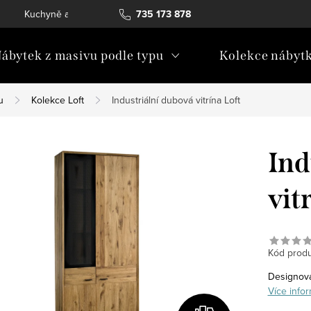
Kuchyně a vestavný nábytek
735 173 878
Katalogy ke stažení
Konta
ábytek z masivu podle typu
Kolekce nábyt
u
Kolekce Loft
Industriální dubová vitrína Loft
Ind
vit
Kód produ
Designov
Více infor