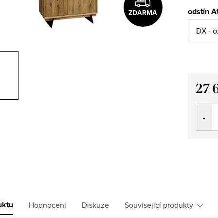
odstín At
ZDARMA
27 
Měrná
cena:
uktu
Hodnocení
Diskuze
Související produkty