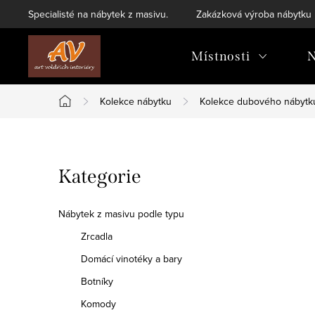
Přejít
Specialisté na nábytek z masivu.
Zakázková výroba nábytku
na
obsah
Místnosti
N
Kolekce nábytku
Kolekce dubového nábytk
Domů
P
Přeskočit
Kategorie
o
kategorie
s
Nábytek z masivu podle typu
t
Zrcadla
Domácí vinotéky a bary
r
Botníky
a
Komody