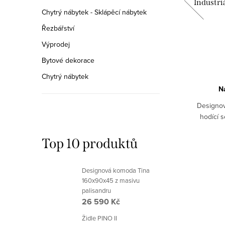
Loft s
Vysoká industriální komoda Loft
Industri
Chytrý nábytek - Sklápěcí nábytek
Řezbářství
27 760 Kč
Výprodej
Bytové dekorace
DETAIL
Chytrý nábytek
Na objednávku 6-8 týdnů
N
ft s
Luxusní industriální komoda z masivního
Designov
vu.
dubu perfektním nábytkem nejen do
hodící s
loftových interiérů.
Top 10 produktů
LOF013/DX
Kód:
LOF045/DX
Designová komoda Tina
160x90x45 z masivu
palisandru
26 590 Kč
Židle PINO II