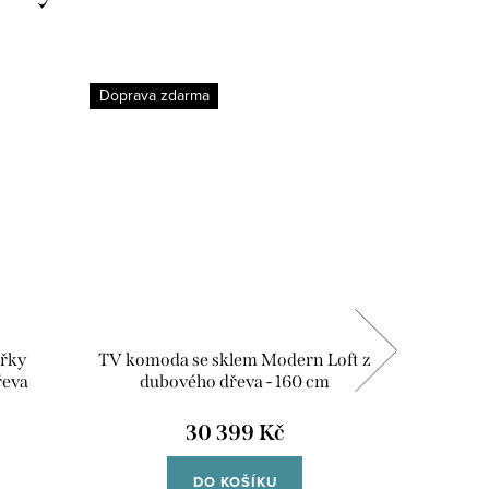
Doprava zdarma
Doprava 
řky
TV komoda se sklem Modern Loft z
TV komod
řeva
dubového dřeva - 160 cm
dvířky M
30 399 Kč
DO KOŠÍKU