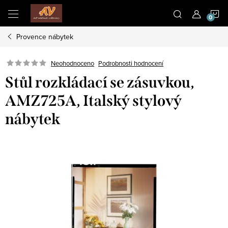
Přejít
N
na
obsah
Provence nábytek
K
Neohodnoceno
Podrobnosti hodnocení
Stůl rozkládací se zásuvkou,
AMZ725A, Italský stylový
nábytek