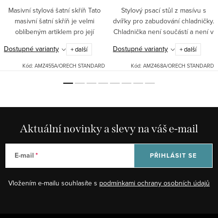
Masivní stylová šatní skříň Tato
Stylový psací stůl z masívu s
masivní šatní skříň je velmi
dvířky pro zabudování chladničky.
oblíbeným artiklem pro její
Chladnička není součástí a není v
klasický design, úsporu místa a
ceně. Doplňte svou kancelář
Dostupné varianty
Dostupné varianty
+ další
+ další
snadné otevírání. Poskytuje
nebo hotelový pokoj fuknčním
kvalitu, účelnost i...
kusem nábytku. Pod...
Kód:
AMZ455A/ORECH STANDARD
Kód:
AMZ468A/ORECH STANDARD
Aktuální novinky a slevy na váš e-mail
E-mail
PŘIHLÁSIT SE
Vložením e-mailu souhlasíte s
podmínkami ochrany osobních údajů