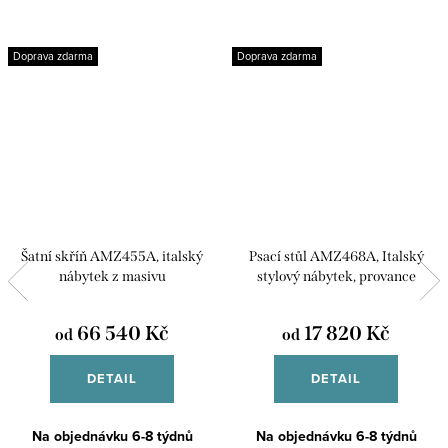
Doprava zdarma
Doprava zdarma
Šatní skříň AMZ455A, italský
Psací stůl AMZ468A, Italský
nábytek z masivu
stylový nábytek, provance
66 540 Kč
17 820 Kč
od
od
DETAIL
DETAIL
Na objednávku 6-8 týdnů
Na objednávku 6-8 týdnů