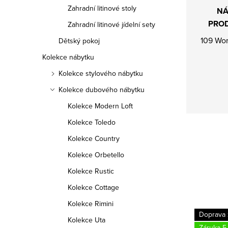
Zahradní litinové stoly
NÁ
PRO
Zahradní litinové jídelní sety
109 Wor
Dětský pokoj
Kolekce nábytku
Kolekce stylového nábytku
Kolekce dubového nábytku
Kolekce Modern Loft
Kolekce Toledo
Kolekce Country
Kolekce Orbetello
Kolekce Rustic
Kolekce Cottage
Kolekce Rimini
Doprava zdarma
Doprava
Kolekce Uta
Záruka 5 let
Záruka 5 