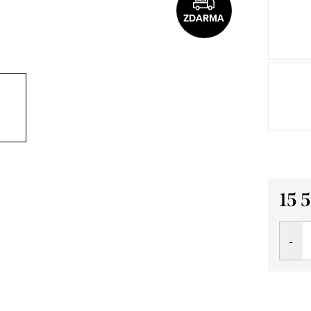
ZDARMA
15 
Měrná
cena: