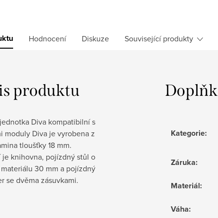
uktu
Hodnocení
Diskuze
Související produkty
is produktu
Doplňk
 jednotka Diva kompatibilní s
Kategorie
:
i moduly Diva je vyrobena z
amina tloušťky 18 mm.
 je knihovna, pojízdný stůl o
Záruka
:
e materiálu 30 mm a pojízdný
er se dvěma zásuvkami.
Materiál
:
Váha
: