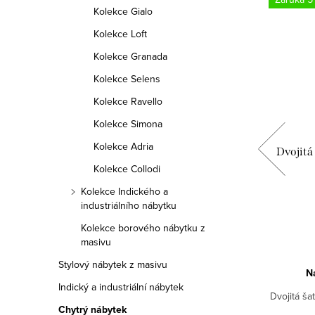
Kolekce Gialo
Kolekce Loft
Kolekce Granada
Kolekce Selens
Kolekce Ravello
Kolekce Simona
Kolekce Adria
l se
Sklápěcí dvoulůžková postel se
Dvojitá
k
stolem Diva Frogg
Kolekce Collodi
Kolekce Indického a
38 790 Kč
industriálního nábytku
Kolekce borového nábytku z
DETAIL
masivu
Stylový nábytek z masivu
Na objednávku 6-8 týdnů
N
Indický a industriální nábytek
Plnohodnotná dvoulůžková sklápěcí postel
Dvojitá šat
el se
Chytrý nábytek
se stolem.