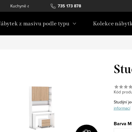
Kuchyně a vestavný nábytek
735 173 878
Katalogy ke stažení
Konta
ábytek z masivu podle typu
Kolekce nábyt
Stu
Kód produ
Studijní j
informací
Barva 