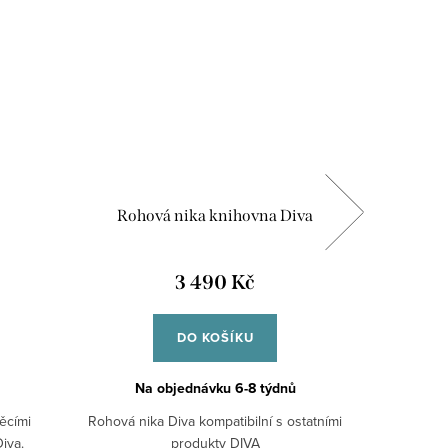
Rohová nika knihovna Diva
3 490 Kč
DO KOŠÍKU
Na objednávku 6-8 týdnů
Na
pěcími
Rohová nika Diva kompatibilní s ostatními
Knihovna
iva.
produkty DIVA
sk