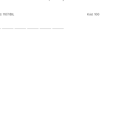
d:
1107/BIL
Kód:
100