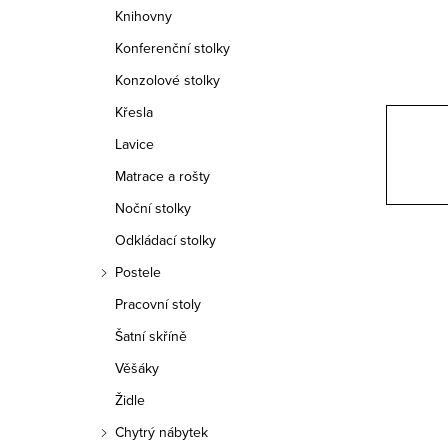
n
Knihovny
n
Konferenční stolky
í
Konzolové stolky
Křesla
p
Lavice
a
Matrace a rošty
n
Noční stolky
e
Odkládací stolky
Postele
l
Pracovní stoly
Šatní skříně
Věšáky
Židle
Chytrý nábytek