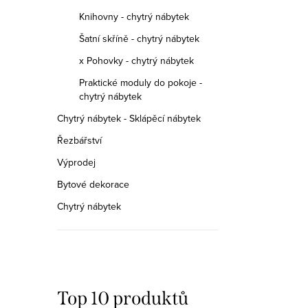
Knihovny - chytrý nábytek
Kód:
1111C
Kód:
111-F/BIL
Šatní skříně - chytrý nábytek
x Pohovky - chytrý nábytek
Praktické moduly do pokoje -
chytrý nábytek
Chytrý nábytek - Sklápěcí nábytek
Řezbářství
Výprodej
Bytové dekorace
Chytrý nábytek
Top 10 produktů