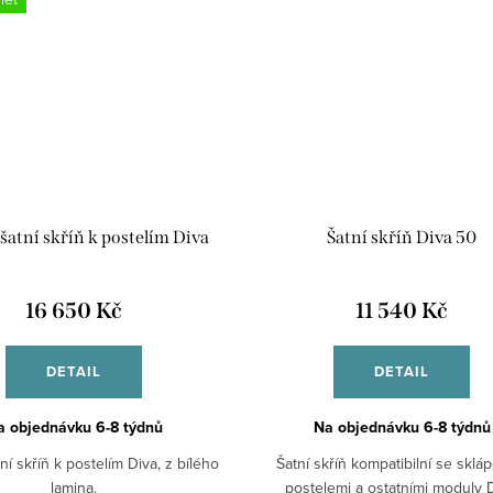
 šatní skříň k postelím Diva
Šatní skříň Diva 50
16 650 Kč
11 540 Kč
DETAIL
DETAIL
a objednávku 6-8 týdnů
Na objednávku 6-8 týdnů
ní skříň k postelím Diva, z bílého
Šatní skříň kompatibilní se sklá
lamina.
postelemi a ostatními moduly D