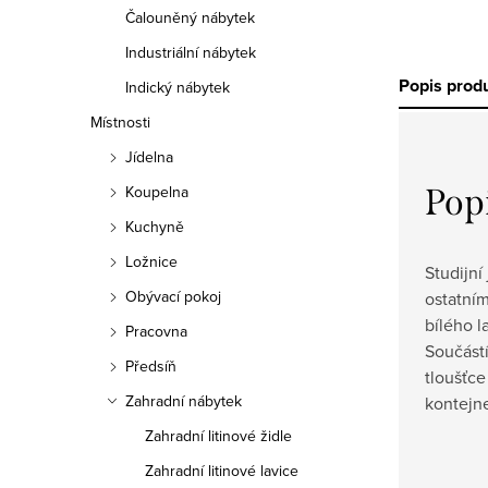
Čalouněný nábytek
Industriální nábytek
Popis prod
Indický nábytek
Místnosti
Jídelna
Pop
Koupelna
Kuchyně
Ložnice
Studijní
Obývací pokoj
ostatním
bílého l
Pracovna
Součástí
Předsíň
tloušťc
Zahradní nábytek
kontejn
Zahradní litinové židle
Zahradní litinové lavice