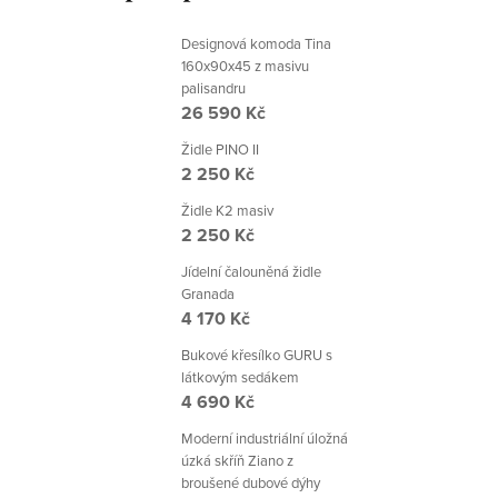
Designová komoda Tina
160x90x45 z masivu
palisandru
26 590 Kč
Židle PINO II
2 250 Kč
Židle K2 masiv
2 250 Kč
Jídelní čalouněná židle
Granada
4 170 Kč
Bukové křesílko GURU s
látkovým sedákem
4 690 Kč
Moderní industriální úložná
úzká skříň Ziano z
broušené dubové dýhy