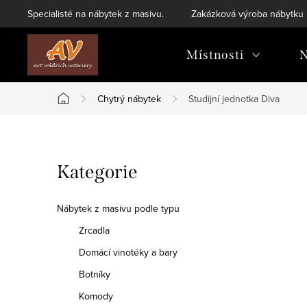
Přejít
Specialisté na nábytek z masivu.
Zakázková výroba nábytku
na
obsah
Místnosti
N
Chytrý nábytek
Studijní jednotka Diva
Domů
P
Přeskočit
Kategorie
o
kategorie
s
Nábytek z masivu podle typu
t
Zrcadla
Domácí vinotéky a bary
r
Botníky
a
Komody