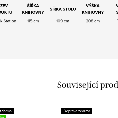
ZEV
ŠÍŘKA
VÝŠKA
ŠÍŘKA STOLU
DUKTU
KNIHOVNY
KNIHOVNY
k Station
115 cm
109 cm
208 cm
Související pro
 zdarma
Doprava zdarma
let