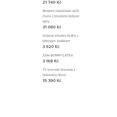
21 740 Kč
Moderní industriální skříň
Ziano z broušené dubové
dýhy
31 080 Kč
Dubové křesílko GURU s
látkovým sedákem
3 920 Kč
Židle BUNNY/LÁTKA
3 168 Kč
TV komoda Granada z
dubového dřeva
15 390 Kč