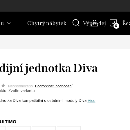
kt
Novinky
Blog
Slovník pojmů
NÁKU
ku
Chytrý nábytek
Výprodej
Ře
KOŠÍ
dijní jednotka Diva
Neohodnoceno
Podrobnosti hodnocení
ktu:
Zvolte variantu
ednotka Diva kompatibilní s ostatními moduly Diva
Více
MULTIMO