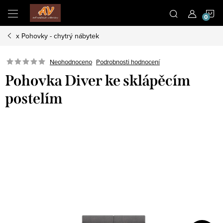
Přejít
N
na
obsah
x Pohovky - chytrý nábytek
K
Neohodnoceno
Podrobnosti hodnocení
Pohovka Diver ke sklápěcím
postelím