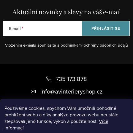
Aktuální novinky a slevy na váš e-mail
E-mail
PŘIHLÁSIT SE
Vložením e-mailu souhlasíte s
podmínkami ochrany osobních údajů
Z
á
735 173 878
p
info
@
avinterieryshop.cz
a
t
Používáme cookies, abychom Vám umožnili pohodlné
prohlížení webu a díky analýze provozu webu neustále
í
zlepšovali jeho funkce, výkon a použitelnost.
Více
informací