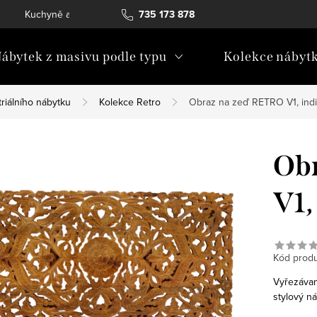
Kuchyně a vestavný nábytek
735 173 878
Katalogy ke stažení
Konta
ábytek z masivu podle typu
Kolekce nábyt
riálního nábytku
Kolekce Retro
Obraz na zeď RETRO V1, ind
Ob
V1,
Kód produ
Vyřezávan
stylový n