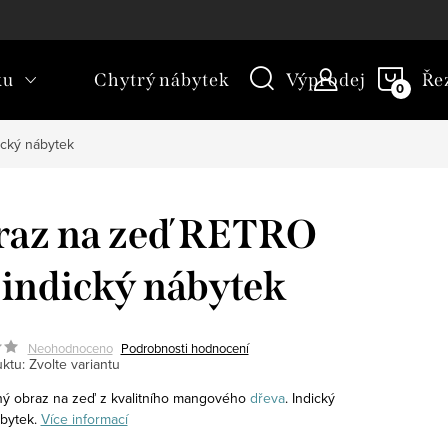
kt
Novinky
Blog
Slovník pojmů
NÁKU
ku
Chytrý nábytek
Výprodej
Ře
KOŠÍ
ický nábytek
raz na zeď RETRO
 indický nábytek
Neohodnoceno
Podrobnosti hodnocení
ktu:
Zvolte variantu
ý obraz na zeď z kvalitního mangového
dřeva
. Indický
ábytek.
Více informací