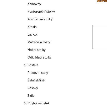
n
Knihovny
n
Konferenční stolky
í
Konzolové stolky
Křesla
p
Lavice
a
Matrace a rošty
n
Noční stolky
e
Odkládací stolky
Postele
l
Pracovní stoly
Šatní skříně
Věšáky
Židle
Chytrý nábytek