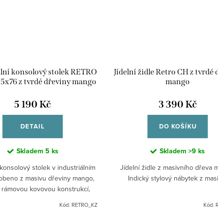
ální konsolový stolek RETRO
Jídelní židle Retro CH z tvrdé
5x76 z tvrdé dřeviny mango
mango
5 190 Kč
3 390 Kč
DETAIL
DO KOŠÍKU
Skladem
5 ks
Skladem
>9 ks
konsolový stolek v industriálním
Jídelní židle z masivního dřeva 
robeno z masivu dřeviny mango,
Indický stylový nábytek z mas
 rámovou kovovou konstrukcí,
ny 6cm. Dodáváno v rozloženém
Kód:
RETRO_KZ
Kód:
stavu.