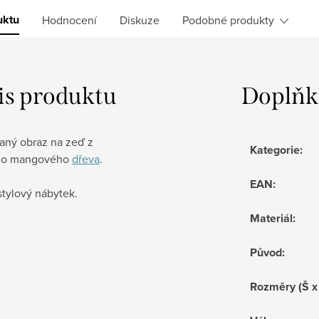
uktu
Hodnocení
Diskuze
Podobné produkty
is produktu
Doplňk
aný obraz na zeď z
Kategorie
:
ího mangového
dřeva
.
EAN
:
stylový nábytek.
Materiál
:
Původ
:
Rozměry (Š x