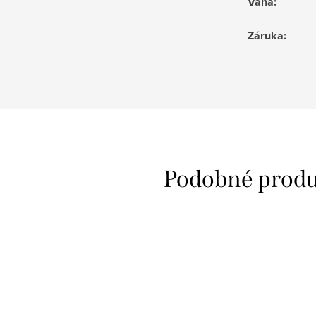
Váha
:
Záruka
: