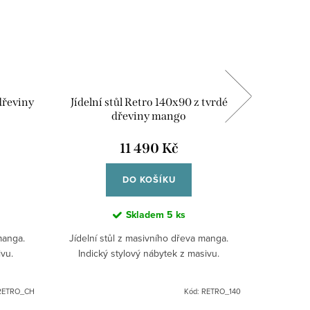
 dřeviny
Jídelní stůl Retro 140x90 z tvrdé
Industr
dřeviny mango
100x45x
11 490 Kč
DO KOŠÍKU
Skladem
5 ks
manga.
Jídelní stůl z masivního dřeva manga.
Elegan
ivu.
Indický stylový nábytek z masivu.
zásuvkami 
z masivu 
kovovou 
RETRO_CH
Kód:
RETRO_140
Do