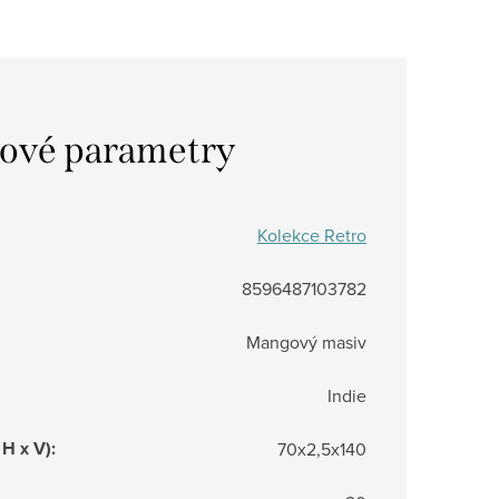
ové parametry
Kolekce Retro
8596487103782
Mangový masiv
Indie
 H x V)
:
70x2,5x140