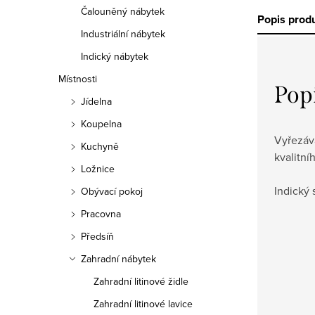
Čalouněný nábytek
Popis prod
Industriální nábytek
Indický nábytek
Místnosti
Pop
Jídelna
Koupelna
Vyřezáv
Kuchyně
kvalitn
Ložnice
Indický 
Obývací pokoj
Pracovna
Předsíň
Zahradní nábytek
Zahradní litinové židle
Zahradní litinové lavice