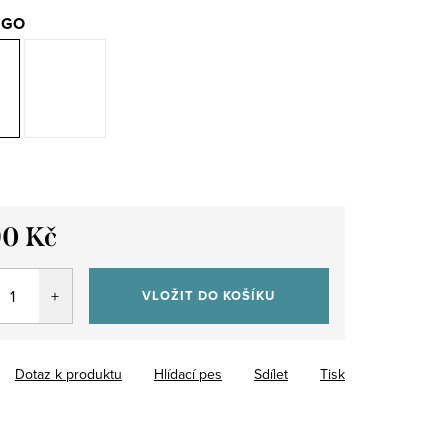
GO
90 Kč
VLOŽIT DO KOŠÍKU
Dotaz k produktu
Hlídací pes
Sdílet
Tisk