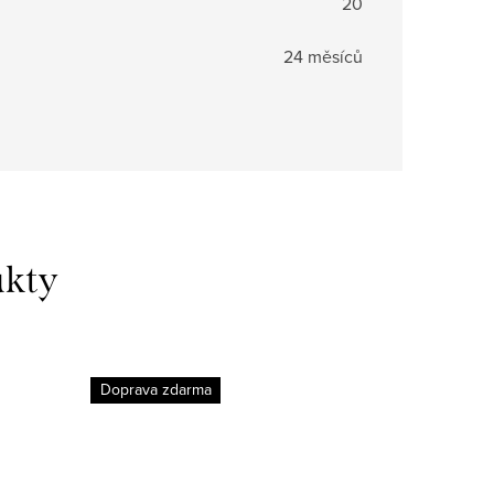
20
24 měsíců
Doprava zdarma
Doprava 