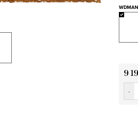
WDMAN
9 1
Měrná
cena: