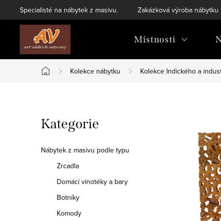
Přejít
Specialisté na nábytek z masivu.
Zakázková výroba nábytku
na
obsah
Místnosti
N
Kolekce nábytku
Kolekce Indického a indust
Domů
P
Přeskočit
Kategorie
o
kategorie
s
Nábytek z masivu podle typu
t
Zrcadla
Domácí vinotéky a bary
r
Botníky
a
Komody