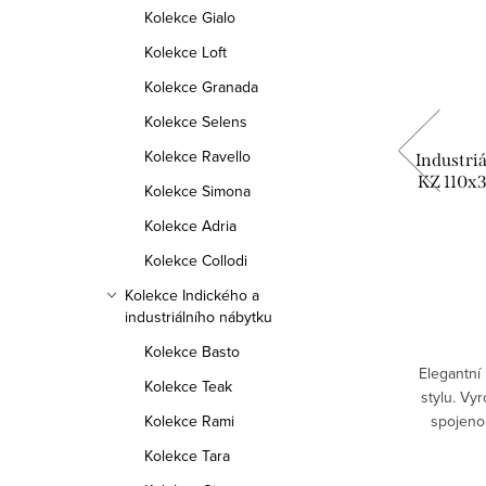
Kolekce Gialo
Kolekce Loft
Kolekce Granada
Kolekce Selens
Kolekce Ravello
tvrdé
Obraz na zeď RETRO V, indický
Industri
nábytek
KZ 110x3
Kolekce Simona
Kolekce Adria
6 790 Kč
Kolekce Collodi
DETAIL
Kolekce Indického a
industriálního nábytku
Skladem
6 ks
Kolekce Basto
manga.
Vyřezávaný obraz na zeď z kvalitního
Elegantní 
Kolekce Teak
ivu.
mangového dřeva. Indický stylový nábytek.
stylu. Vy
spojeno
Kolekce Rami
šířka hra
Kolekce Tara
RETRO_175
Kód:
RETRO_V