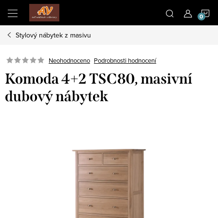
Přejít
N
na
obsah
Stylový nábytek z masivu
K
Neohodnoceno
Podrobnosti hodnocení
Komoda 4+2 TSC80, masivní
dubový nábytek