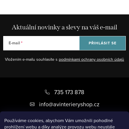
Aktuální novinky a slevy na váš e-mail
E-mail
PŘIHLÁSIT SE
Vložením e-mailu souhlasíte s
podmínkami ochrany osobních údajů
Z
á
735 173 878
p
info
@
avinterieryshop.cz
a
t
Používáme cookies, abychom Vám umožnili pohodlné
prohlížení webu a díky analýze provozu webu neustále