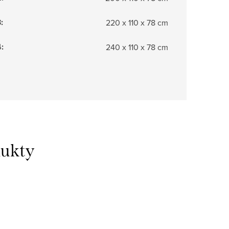
3
:
220 x 110 x 78 cm
4
:
240 x 110 x 78 cm
dukty
Doprava 