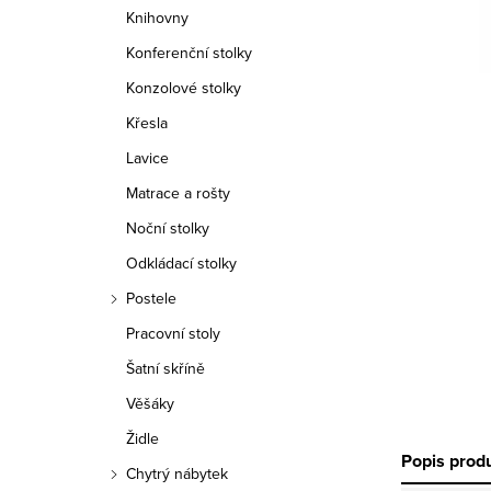
n
Knihovny
n
Konferenční stolky
í
Konzolové stolky
Křesla
p
Lavice
a
Matrace a rošty
n
Noční stolky
e
Odkládací stolky
Postele
l
Pracovní stoly
Šatní skříně
Věšáky
Židle
Popis prod
Chytrý nábytek