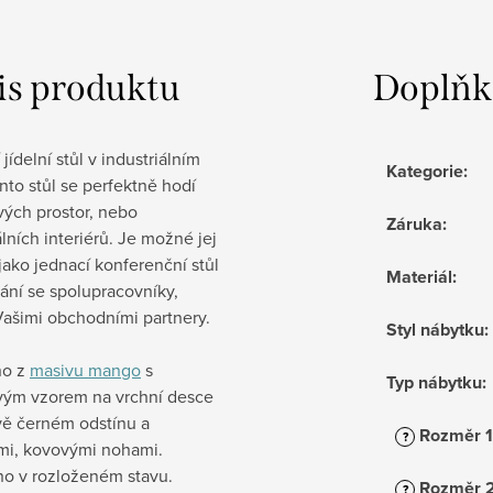
is produktu
Doplňk
 jídelní stůl v industriálním
Kategorie
:
ento stůl se perfektně hodí
vých prostor, nebo
Záruka
:
álních interiérů. Je možné jej
 jako jednací konferenční stůl
Materiál
:
ání se spolupracovníky,
Vašimi obchodními partnery.
Styl nábytku
:
no z
masivu mango
s
Typ nábytku
:
vým vzorem na vrchní desce
vě černém odstínu a
Rozměr 1
?
mi, kovovými nohami.
o v rozloženém stavu.
Rozměr 
?