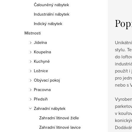
Čalouněný nábytek
Industriální nábytek
Pop
Indický nábytek
Místnosti
Unikátní
Jídelna
stylu. T
Koupelna
do lofto
Kuchyně
industri
použít i
Ložnice
pro jedn
Obývací pokoj
nebo s 
Pracovna
Vyrobe
Předsíň
parketo
Zahradní nábytek
v kouřo
Zahradní litinové židle
konický
Dodáván
Zahradní litinové lavice