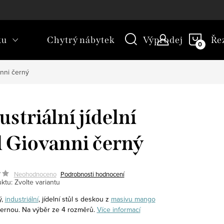
kt
Novinky
Blog
Slovník pojmů
NÁKU
ku
Chytrý nábytek
Výprodej
Ře
KOŠÍ
vanni černý
ustriální jídelní
l Giovanni černý
Neohodnoceno
Podrobnosti hodnocení
ktu:
Zvolte variantu
ý,
industriální
, jídelní stůl s deskou z
masivu mango
ernou. Na výběr ze 4 rozměrů.
Více informací