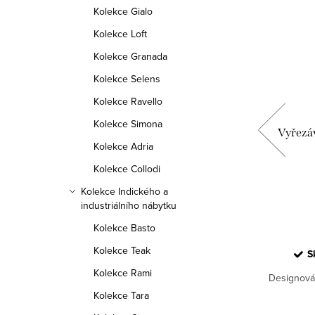
Kolekce Gialo
Kolekce Loft
Kolekce Granada
Kolekce Selens
Kolekce Ravello
Kolekce Simona
Casina
Kulaté odkládací stolky 2 kusy Renew
Vyřezáv
Kolekce Adria
Kolekce Collodi
7 130 Kč
Kolekce Indického a
industriálního nábytku
DO KOŠÍKU
Kolekce Basto
Kolekce Teak
 NL
Skladem u dodavatele v NL
S
Kolekce Rami
i s
Set 2 kusů odkládacích industriálních
Designová 
ngového
stolků z masivu mango.
Kolekce Tara