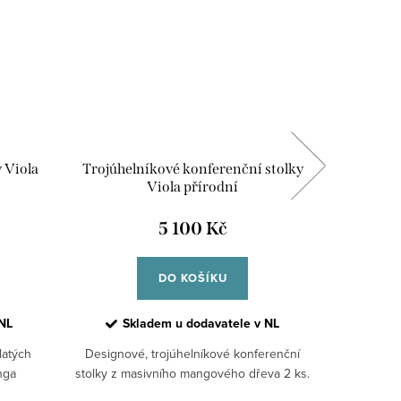
y Viola
Trojúhelníkové konferenční stolky
Vyřez
Viola přírodní
5 100 Kč
DO KOŠÍKU
NL
Skladem u dodavatele v NL
S
latých
Designové, trojúhelníkové konferenční
Desig
nga
stolky z masivního mangového dřeva 2 ks.
proveden