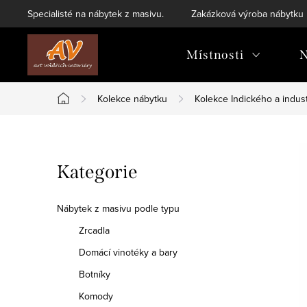
Přejít
Specialisté na nábytek z masivu.
Zakázková výroba nábytku
na
obsah
Místnosti
N
Kolekce nábytku
Kolekce Indického a indust
Domů
P
Přeskočit
Kategorie
o
kategorie
s
Nábytek z masivu podle typu
t
Zrcadla
Domácí vinotéky a bary
r
Botníky
a
Komody