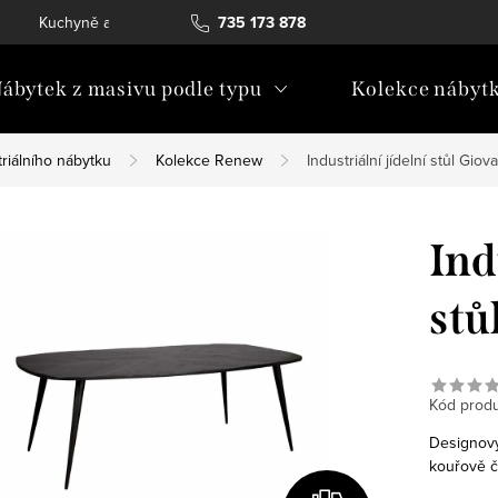
Kuchyně a vestavný nábytek
735 173 878
Katalogy ke stažení
Konta
ábytek z masivu podle typu
Kolekce nábyt
riálního nábytku
Kolekce Renew
Industriální jídelní stůl Gio
Ind
stů
Kód produ
Designov
kouřově č