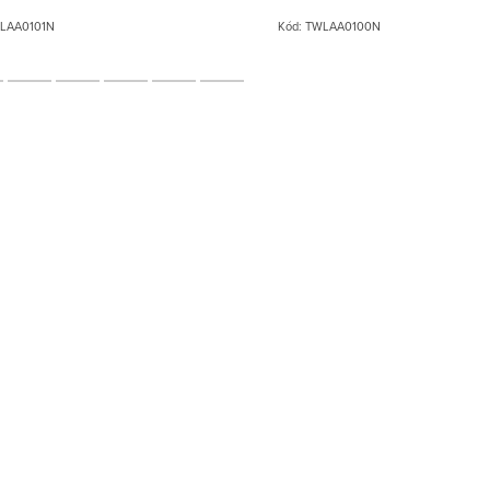
LAA0101N
Kód:
TWLAA0100N