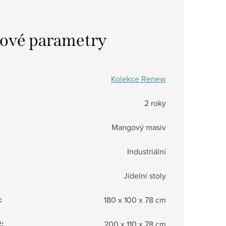
ové parametry
Kolekce Renew
2 roky
Mangový masiv
Industriální
Jídelní stoly
:
180 x 100 x 78 cm
2
:
200 x 110 x 78 cm